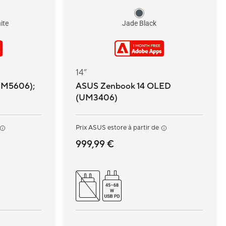
ite
Jade Black
14”
UM5606);
ASUS Zenbook 14 OLED
(UM3406)
Prix ASUS estore à partir de
999,99 €
rter aux
Ce prix peut ne pas se rapporter aux
caractéristiques ci-dessous.