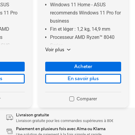
ASUS
Windows 11 Home - ASUS
 11 Pro
recommends Windows 11 Pro for
business
 AMD
Fin et léger : 1,2 kg, 14,9 mm
es
Processeur AMD Ryzen™ 8040
 ASUS
Series
Voir plus
Batterie 75 Wh à grande
nologie –
autonomie
Acheter
Jusqu’à la dalle OLED HDR 14”
moire
120Hz 2,8K
us
En savoir plus
Jusqu'à 16 Go de mémoire
PCIe® 4.0
Stockage SSD jusqu’à 1 To
r
Comparer
Ports d'E/S complets avec USB 4
®
Type-C
Livraison gratuite
Livraison gratuite pour les commandes supérieures à 80€
Paiement en plusieurs fois avec Alma ou Klarna
Une solution de paiement à la fois simple et rapide