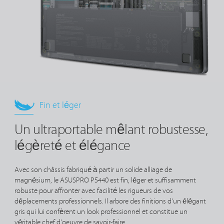
Fin et léger
Un ultraportable mêlant robustesse,
légèreté et élégance
Avec son châssis fabriqué à partir un solide alliage de
magnésium, le ASUSPRO P5440 est fin, léger et suffisamment
robuste pour affronter avec facilité les rigueurs de vos
déplacements professionnels. Il arbore des finitions d'un élégant
gris qui lui confèrent un look professionnel et constitue un
véritable chef d'oeuvre de
savoir-faire
.