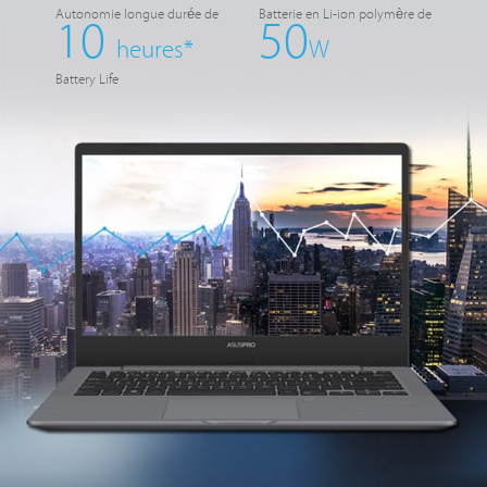
Autonomie longue durée de
Batterie en Li-ion polymère de
10
50
heures*
W
Battery Life