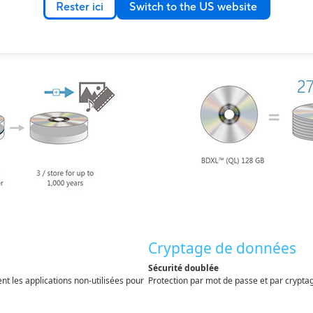
Rester ici
Switch to the US website
Support BDXL
Pour les sauvegardes les plus lourdes
ieuses.
Jusqu'à 128 Go de données stockées sur un
Cryptage de données
Sécurité doublée
 les applications non-utilisées pour
Protection par mot de passe et par crypta