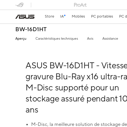
Store
IA
Mobiles
PC portables
PC d
BW-16D1HT
Aperçu
Caractéristiques techniques
Avis
Assistance
ASUS BW-16D1HT - Vitesse
gravure Blu-Ray x16 ultra-r
M-Disc supporté pour un
stockage assuré pendant 1
ans
M-Disc, la meilleure solution de stockage de