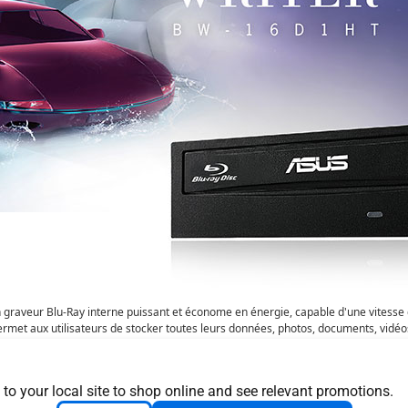
raveur Blu-Ray interne puissant et économe en énergie, capable d'une vitesse 
ermet aux utilisateurs de stocker toutes leurs données, photos, documents, vid
format BDXL, ils pourront sauvegarder jusqu'à 128 Go de données sur un même d
de stockage.
 to your local site to shop online and see relevant promotions.