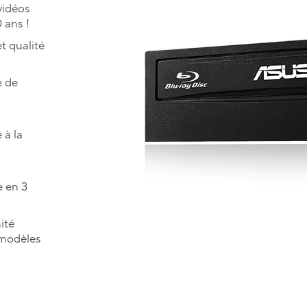
vidéos
 ans !
t qualité
e de
 à la
e en 3
ité
 modèles