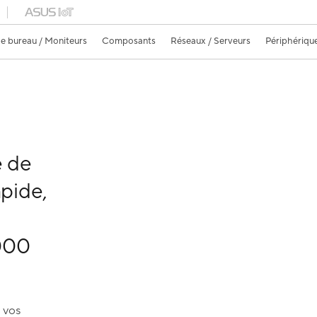
e bureau / Moniteurs
Composants
Réseaux / Serveurs
Périphériqu
 de
apide,
000
 vos