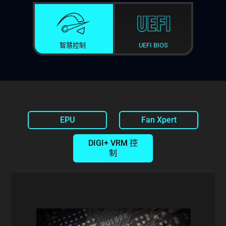
智慧控制
UEFI BIOS
EPU
Fan Xpert
DIGI+ VRM 控
制