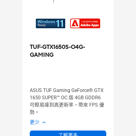
ASU
Pane
TUF-GTX1650S-O4G-
Su
GAMING
le
En
Ca
UL-
ASUS TUF Gaming GeForce® GTX
15
1650 SUPER™ OC 版 4GB GDDR6
Me
可輕易達到高更新率，帶來 FPS 優
th
勢。
20
更少
更少
了解更多