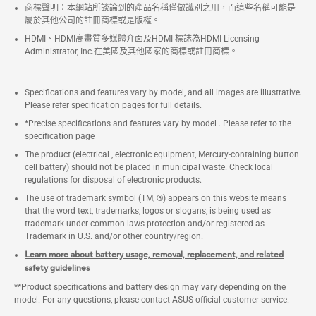
商標聲明：本網站所談論到的產品名稱僅做識別之用，而這些名稱可能是
屬於其他公司的註冊商標或是版權。
HDMI、HDMI高畫質多媒體介面及HDMI 標誌為HDMI Licensing
Administrator, Inc.在美國及其他國家的商標或註冊商標。
Specifications and features vary by model, and all images are illustrative.
Please refer specification pages for full details.
*Precise specifications and features vary by model . Please refer to the
specification page
The product (electrical , electronic equipment, Mercury-containing button
cell battery) should not be placed in municipal waste. Check local
regulations for disposal of electronic products.
The use of trademark symbol (TM, ®) appears on this website means
that the word text, trademarks, logos or slogans, is being used as
trademark under common laws protection and/or registered as
Trademark in U.S. and/or other country/region.
Learn more about battery usage, removal, replacement, and related
safety guidelines
**Product specifications and battery design may vary depending on the
model. For any questions, please contact ASUS official customer service.