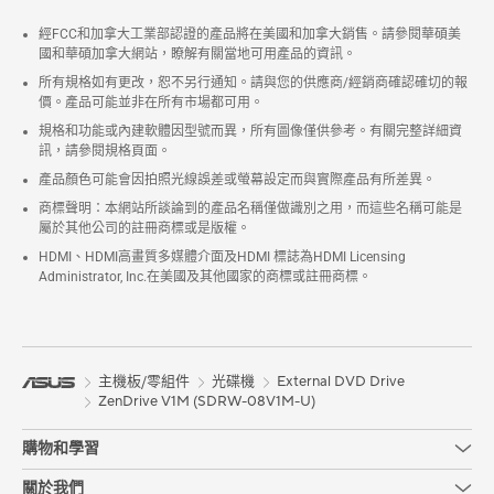
經FCC和加拿大工業部認證的產品將在美國和加拿大銷售。請參閱華碩美
國和華碩加拿大網站，瞭解有關當地可用產品的資訊。
所有規格如有更改，恕不另行通知。請與您的供應商/經銷商確認確切的報
價。產品可能並非在所有市場都可用。
規格和功能或內建軟體因型號而異，所有圖像僅供參考。有關完整詳細資
訊，請參閱規格頁面。
產品顏色可能會因拍照光線誤差或螢幕設定而與實際產品有所差異。
商標聲明：本網站所談論到的產品名稱僅做識別之用，而這些名稱可能是
屬於其他公司的註冊商標或是版權。
HDMI、HDMI高畫質多媒體介面及HDMI 標誌為HDMI Licensing
Administrator, Inc.在美國及其他國家的商標或註冊商標。
主機板/零組件
光碟機
External DVD Drive
ZenDrive V1M (SDRW-08V1M-U)
購物和學習
關於我們