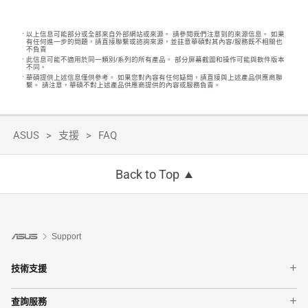
以上信息可能部分或全部來自外部網站或來源。 請參閱我們注意到的來源信息。 如果
有任何進一步的問題，請直接聯繫或諮詢來源，並註意華碩對其內容/服務既不相關也
不負責
此信息可能不適用於同一類別/系列的所有產品。 部分屏幕截圖和操作可能與軟件版本
不同。
華碩提供上述信息僅供參考。 如果您對內容有任何疑問，請直接與上述產品供應商聯
繫。 請注意，華碩不對上述產品供應商提供的內容或服務負責。
ASUS
支援
FAQ
Back to Top
Support
技術支援
智慧手機
查詢服務
手提電腦