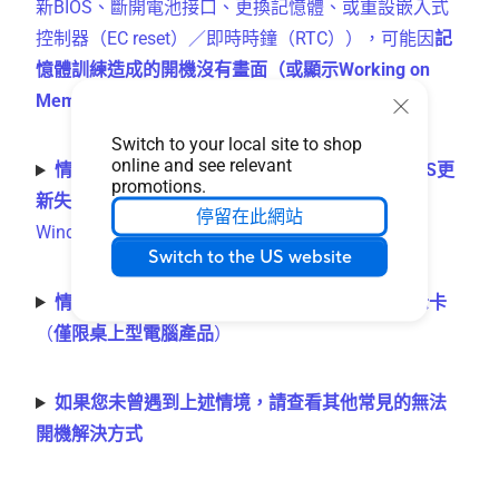
新BIOS、斷開電池接口、更換記憶體、或重設嵌入式
控制器（EC reset）／即時時鐘（RTC）），可能因
記
憶體訓練造成的開機沒有畫面（或顯示Working on
Memory Training）
。
Switch to your local site to shop
online and see relevant
情境二：
遇到問題前曾經更新BIOS，且由於
BIOS更
promotions.
新失敗（如強制關機）
而導致開機時無法進入
停留在此網站
Windows作業系統。
Switch to the US website
情境三：
遇到問題前，
曾經加裝或更換獨立顯示卡
（
僅限桌上型電腦產品
）
如果您未曾遇到上述情境，請查看其他常見的無法
開機解決方式