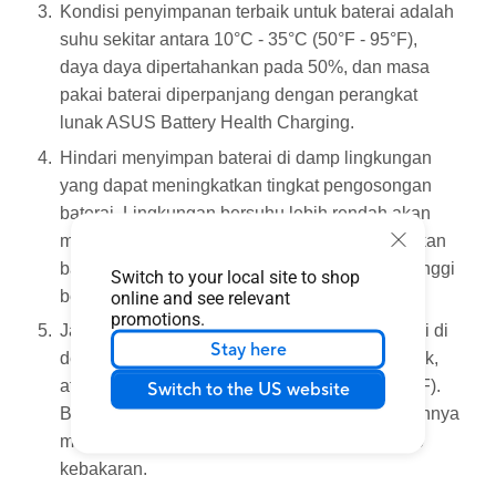
Kondisi penyimpanan terbaik untuk baterai adalah
suhu sekitar antara 10°C - 35°C (50°F - 95°F),
daya daya dipertahankan pada 50%, dan masa
pakai baterai diperpanjang dengan perangkat
lunak ASUS Battery Health Charging.
Hindari menyimpan baterai di damp lingkungan
yang dapat meningkatkan tingkat pengosongan
baterai. Lingkungan bersuhu lebih rendah akan
merusak bahan kimia internal baterai, sedangkan
baterai yang disimpan pada suhu yang lebih tinggi
Switch to your local site to shop
berisiko meledak.
online and see relevant
promotions.
Jangan letakkan komputer, ponsel, atau baterai di
Stay here
dekat radiator, perapian, tungku, pemanas listrik,
atau sumber panas lainnya di atas 60°C (140°F).
Switch to the US website
Baterai yang terlalu panas dapat menyebabkannya
meledak atau bocor, yang menyebabkan risiko
kebakaran.