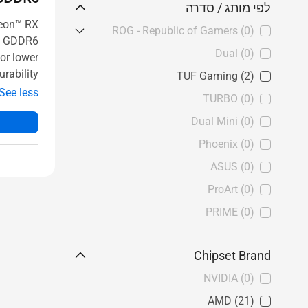
לפי מותג / סדרה
eon™ RX
ROG - Republic of Gamers
(0)
B GDDR6
ROG Matrix
(0)
Dual
(0)
or lower
rability.
ROG Poseidon
(0)
TUF Gaming
(2)
See less
ROG Strix
(0)
TURBO
(0)
ROG Astral
(0)
Dual Mini
(0)
Phoenix
(0)
ASUS
(0)
ProArt
(0)
PRIME
(0)
Chipset Brand
NVIDIA
(0)
AMD
(21)