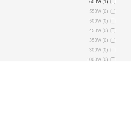
600W
(1)
550W
(0)
500W
(0)
450W
(0)
350W
(0)
300W
(0)
1000W
(0)
850W
(0)
חיבורי קלט/פלט
USB Type-C
(0)
HDMI
(129)
DVI
(0)
DisplayPort
(127)