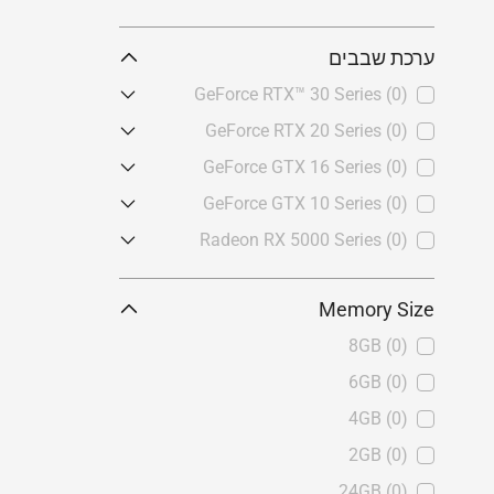
ערכת שבבים
GeForce RTX™ 30 Series
(0)
GeForce RTX™ 3090
(0)
GeForce RTX 20 Series
(0)
GeForce RTX™ 3080
(0)
GeForce RTX™ 2070
(0)
GeForce GTX 16 Series
(0)
GeForce RTX™ 3070
(0)
GeForce® GTX 1660 SUPER™
GeForce GTX 10 Series
(0)
(0)
GeForce RTX™ 3060 Ti
(0)
GeForce® GT 1030
(0)
Radeon RX 5000 Series
(0)
GeForce® GTX 1650 SUPER™
GeForce RTX™ 3060
(0)
Radeon™ RX 5600 XT
(0)
(0)
GeForce RTX™ 3050
(0)
Memory Size
GeForce® GTX 1660
(0)
8GB
(0)
GeForce® GTX 1650
(0)
6GB
(0)
4GB
(0)
2GB
(0)
24GB
(0)