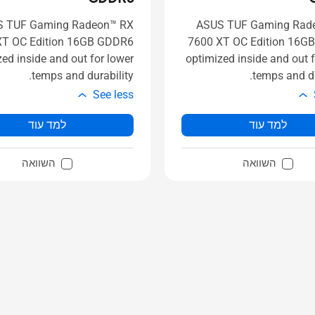
 TUF Gaming Radeon™ RX
ASUS TUF Gaming Rad
XT OC Edition 16GB GDDR6
7600 XT OC Edition 16G
ed inside and out for lower
optimized inside and out f
temps and durability.
temps and du
See less
למד עוד
למד עוד
השוואה
השוואה