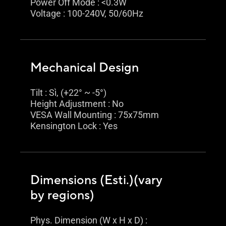
Power Off Mode : <0.3W
Voltage : 100-240V, 50/60Hz
Mechanical Design
Tilt : Sì, (+22° ~ -5°)
Height Adjustment : No
VESA Wall Mounting : 75x75mm
Kensington Lock : Yes
Dimensions (Esti.)(vary
by regions)
Phys. Dimension (W x H x D) :