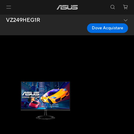
VZ249HEG1R
Dove Acquistare