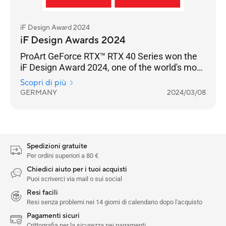
iF Design Award 2024
iF Design Awards 2024
ProArt GeForce RTX™ RTX 40 Series won the
iF Design Award 2024, one of the world's most
prestigious design awards.
Scopri di più
GERMANY
2024/03/08
Spedizioni gratuite
Per ordini superiori a 80 €
Chiedici aiuto per i tuoi acquisti
Puoi scriverci via mail o sui social
Resi facili
Resi senza problemi nei 14 giorni di calendario dopo l'acquisto
Pagamenti sicuri
Crittografia per la sicurezza nei pagamenti