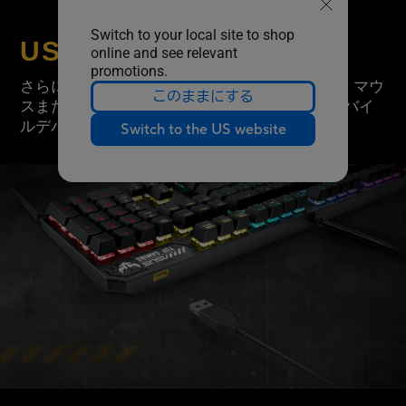
Switch to your local site to shop
USBパススルーポート
online and see relevant
promotions.
さらに便利なUSB 2.0パススルーを使用すると、マウ
このままにする
スまたはフラッシュドライブを接続したり、モバイ
ルデバイスを充電したりできます。
Switch to the US website