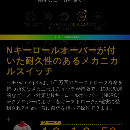
常に点灯
フェードイ
色を変化さ
虹色に点灯
波のように
ン/アウト
せて点灯
点滅
Nキーロールオーバーが付
反応して点
星のように
流砂のよう
電流のよう
雨滴のよう
滅
点滅
に点滅
に点滅
に点滅
いた耐久性のあるメカニカ
ルスイッチ
TUF Gaming K3は、5千万回のキーストローク寿命を
持つ頑丈なメカニカルスイッチが特徴で、100％効果
的なゴースト対策とNキーロールオーバー（NKRO）
テクノロジーにより、各キーストロークが確実に登
録されるため、常に自信を持って操作できます。
リニア