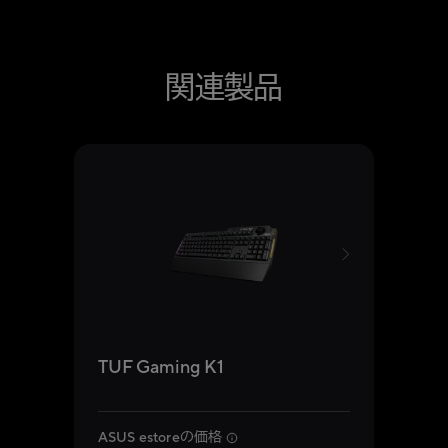
関連製品
セー
ASUS
FA4
TUF Gaming K1
ASU
ASUS estoreの価格
¥30