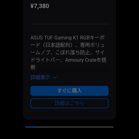
¥7,380
¥399,
表示
場合
Up
ASUS TUF Gaming K1 RGBキーボ
AM
ード（日本語配列）、専用ボリュ
55
ームノブ、こぼれ落ち防止、サイ
AM
ドライトバー、Armoury Crateを搭
載
Pr
Up
詳細表示
詳細
WQ
すぐに購入
Re
Up
詳細はこちら
bo
Up
SS