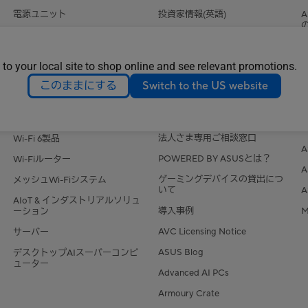
電源ユニット
投資家情報(英語)
サウンドカード
Find Jobs (Global)
光学ドライブ
Careers
 to your local site to shop online and see relevant promotions.
データストレージ
その他の情報
このままにする
Switch to the US website
ネットワーク/IoT/サーバー
AI PC
ストア・コーナー店舗一覧
Wi-Fi7製品
法人さま専用ご相談窓口
Wi-Fi 6製品
POWERED BY ASUSとは？
Wi-Fiルーター
ゲーミングデバイスの貸出につ
メッシュWi-Fiシステム
いて
AIoT & インダストリアルソリュ
導入事例
M
ーション
AVC Licensing Notice
サーバー
ASUS Blog
デスクトップAIスーパーコンピ
ューター
Advanced AI PCs
Armoury Crate