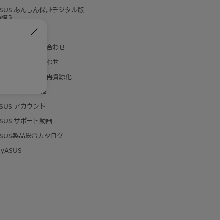
ASUS あんしん保証デジタル版
の購入
製品登録
メールでのお問い合わせ
電話でのお問い合わせ
対象製品の回収・再資源化
セキュリティ情報
ASUS アカウント
ASUS サポート動画
ASUS製品総合カタログ
yASUS