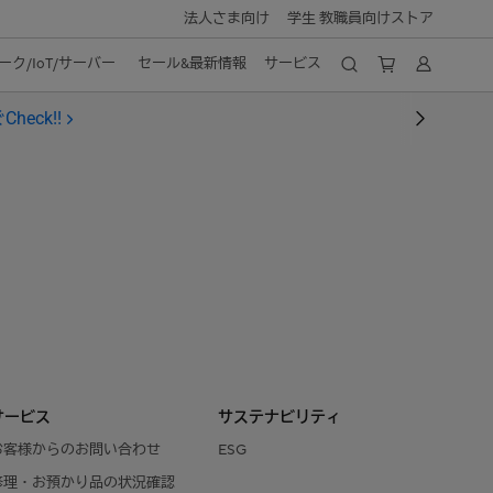
法人さま向け
学生 教職員向けストア
ク/IoT/サーバー
セール&最新情報
サービス
heck!!
サービス
サステナビリティ
お客様からのお問い合わせ
ESG
修理・お預かり品の状況確認