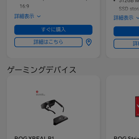
512GB M
16:9
SSD stor
詳細表示
詳細表示
すぐに購入
詳細はこちら
詳
ゲーミングデバイス
ROG XREAL R1
ROG Str