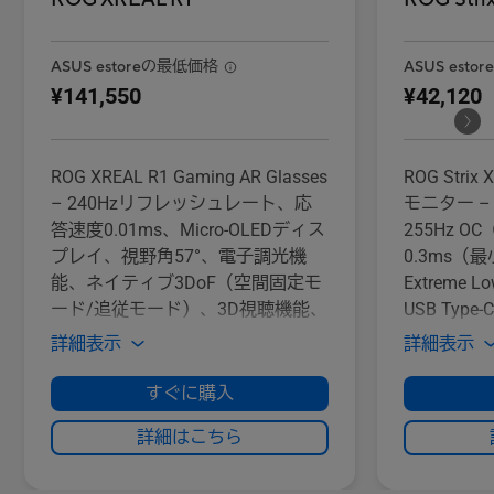
ASUS estoreの最低価格
ASUS esto
¥141,550
¥42,120
ROG XREAL R1 Gaming AR Glasses
ROG Stri
– 240Hzリフレッシュレート、応
モニター – 
答速度0.01ms、Micro‑OLEDディス
255Hz O
プレイ、視野角57°、電子調光機
0.3ms（最
能、ネイティブ3DoF（空間固定モ
Extreme Lo
ード/追従モード）、3D視聴機能、
USB Type
ROG Allyとの互換性、Boseサウン
DisplayW
詳細表示
詳細表示
ド
ット、HDR
すぐに購入
詳細はこちら