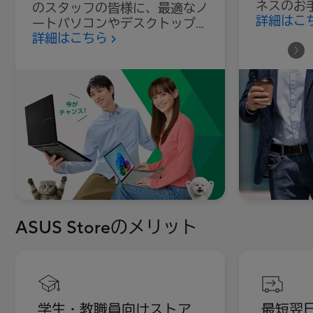
ネスのお
のスタッフの皆様に、最適なノ
詳細はこ
購入やま
ートパソコンやデスクトップを
ちらへ。
詳細はこちら
特別価格で提供します。
ASUS Storeのメリット
学生・教職員向けストア
最短翌