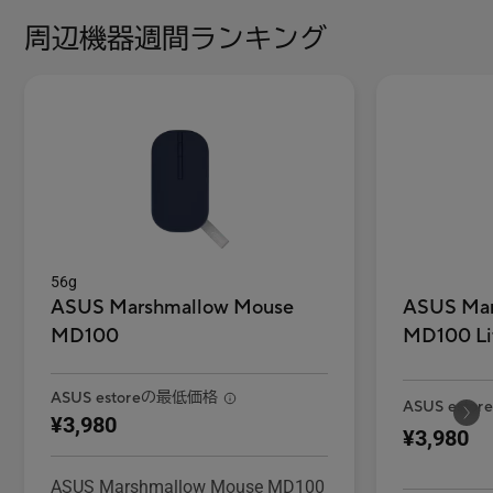
周辺機器週間ランキング
56g
ASUS Mar
ASUS Marshmallow Mouse
MD100 Li
MD100
ASUS estoreの最低価格
ASUS esto
¥3,980
¥3,980
ASUS Marshmallow Mouse MD100