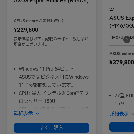
ASUS ExpertBook B5 (B5405)
27"
ASUS Exp
ASUS estoreの最低価格
(PM670G
¥229,800
PM670GA-B
表示価格は以下に記載の仕様と一致しない
場合がございます。
ASUS esto
¥379,800
Windows 11 Pro 64ビット -
ASUSではビジネス用にWindows
11 Proを推奨しています。
CPU : 最大 インテル® Core™ 7 プ
27型 FHD
ロセッサー 150U
16:9
GPU : インテル® グラフィックス
詳細表示
詳細表示
(CPU内蔵)
メモリ : 16GB
すぐに購入
ストレージ : 512GB