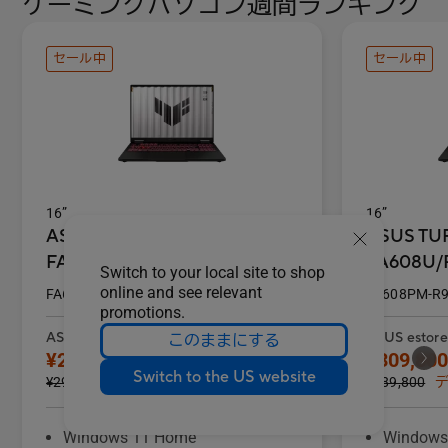
ゲーミングパソコン週間ランキング
セール中
セール中
16”
16”
ASUS TUF Gaming A16
ASUS TUF
FA608U/P
FA608U/
Switch to your local site to shop
online and see relevant
FA608UH-R7R5050EC
FA608PM-R
promotions.
ASUS estoreの価格
ASUS esto
このままにする
¥219,800
¥309,800
Switch to the US website
¥299,800
ディスカウント ¥80,000
¥389,800
デ
Windows 11 Home
Windows