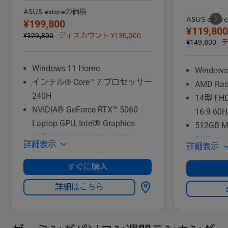
ASUS estoreの価格
ASUS esto
¥199,800
¥119,800
¥329,800
ディスカウント ¥130,000
¥149,800
デ
Windows 11 Home
Windows
インテル® Core™ 7 プロセッサー
AMD Rad
240H
14型 FHD
NVIDIA® GeForce RTX™ 5060
16:9 60H
Laptop GPU, Intel® Graphics
512GB M
16型 WUXGA (1920 x 1200)
SSD stor
詳細表示
詳細表示
16:10 144Hz 300nits
1TB (PCI Express 4.0 x4接続
すぐに購入
NVMe/M.2)
詳細はこちら