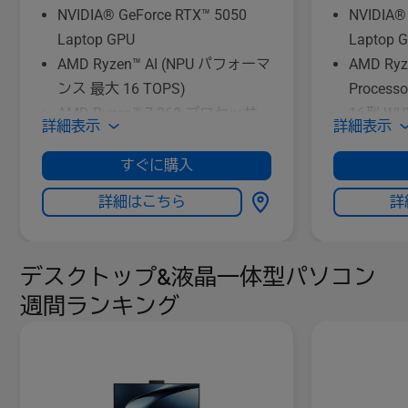
NVIDIA® GeForce RTX™ 5050
NVIDIA®
Laptop GPU
Laptop 
AMD Ryzen™ AI (NPU パフォーマ
AMD Ryz
ンス 最大 16 TOPS)
Processo
AMD Ryzen™ 7 260 プロセッサ
16型 WUX
詳細表示
詳細表示
16型 WUXGA (1920 x 1200ドッ
ト) 16:1
ト) 16:10 165Hz
1TB (PCI
すぐに購入
1TB (PCI Express 4.0 x4接続
NVMe/M.
詳細はこちら
詳
NVMe/M.2)
デスクトップ&液晶一体型パソコン
週間ランキング