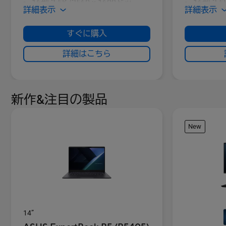
16型 2.5K (2560 x 1600ドッ
16型 2.5
詳細表示
詳細表示
ト,WQXGA) 16:10 240Hz
ト,WQXGA
OLED(有機EL) ROG Nebula HDR
Nebula D
すぐに購入
Display
1TB (PCI
詳細はこちら
1TB (PCI Express 4.0 x4接続
NVMe/M.
NVMe/M.2)
新作&注目の製品
New
14”