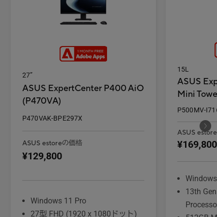
15L
27”
ASUS Exp
ASUS ExpertCenter P400 AiO
Mini Tow
(P470VA)
P500MV-I7
P470VAK-BPE297X
ASUS esto
¥169,800
ASUS estoreの価格
¥129,800
Windows
13th Gen
Windows 11 Pro
Processo
27型 FHD (1920 x 1080ドット)