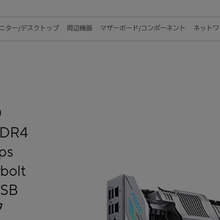
ニター/デスクトップ
周辺機器
マザーボード/コンポーネント
ネットワー
の
DR4
ps
bolt
SB
タ