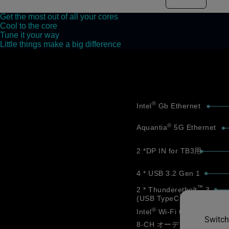
Get the most out of all your cores
Cool to the core
Tune it your way
Little things make a big difference
®
Intel
Gb Ethernet
®
Aquantia
5G Ethernet
2 *DP IN for TB3用
4 * USB 3.2 Gen 1
™
2 * Thunderetbolt
3
™
(USB TypeC
)
®
Intel
Wi-Fi 6 AX200
Switch
8-CH オーディオ