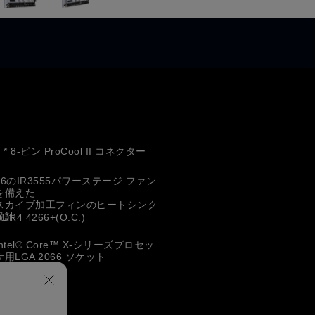
2 * 8-ピン ProCool II コネクター
16のIR3555パワーステージ ファン
を備えた
スカイブ加工フィンのヒートシンク
設計
DDR4 4266+(O.C.)
Intel® Core™ X-シリーズプロセッ
サ用LGA 2066 ソケット