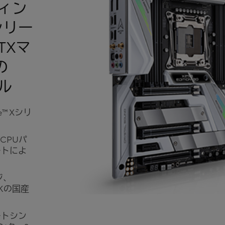
ティン
Xシリー
TXマ
の
ル
e™ Xシリ
てCPUパ
ートによ
ジ、
0Kの国産
ートシン