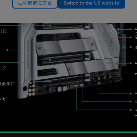
このままにする
Switch to the US website
X 対応
8
ック
最低限に
ンサ