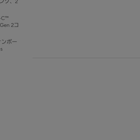
ンク、2
-C™
 Gen 2コ
オンボー
s