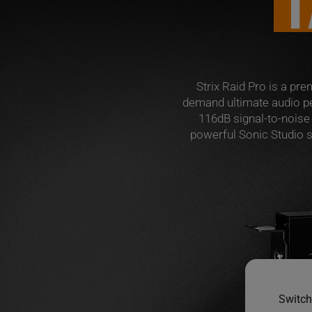
T
Strix Raid Pro is a p
demand ultimate audio pe
116dB signal-to-noise
powerful Sonic Studio s
Switch