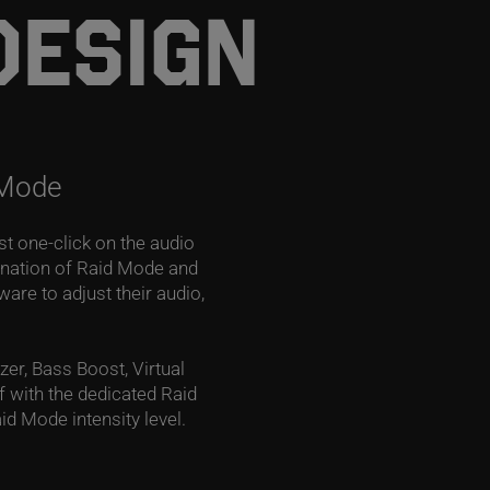
ESIGN
 Mode
st one-click on the audio
ination of Raid Mode and
re to adjust their audio,
er, Bass Boost, Virtual
f with the dedicated Raid
id Mode intensity level.