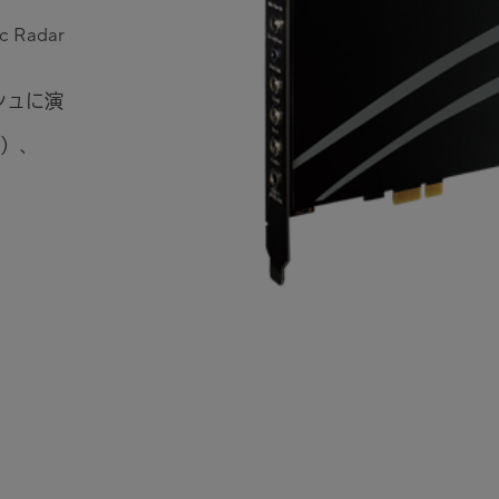
Radar
シュに演
ボ）、