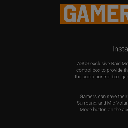
GAMER
Inst
ASUS exclusive Raid Mode
control box to provide 
the audio control box, g
Gamers can save their 
Surround, and Mic Volume
Mode button on the audi