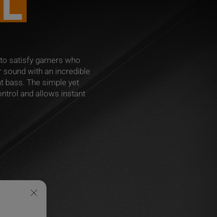
OL
 to satisfy gamers who
 sound with an incredible
t bass. The simple yet
ntrol and allows instant