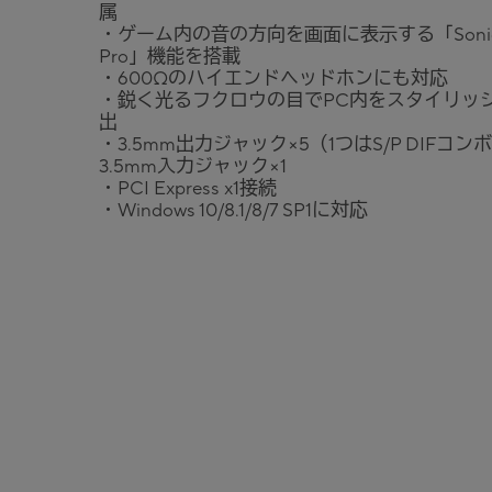
属
・ゲーム内の音の方向を画面に表示する「Sonic 
Pro」機能を搭載
・600Ωのハイエンドヘッドホンにも対応
・鋭く光るフクロウの目でPC内をスタイリッ
出
・3.5mm出力ジャック×5（1つはS/P DIFコン
3.5mm入力ジャック×1
・PCI Express x1接続
・Windows 10/8.1/8/7 SP1に対応