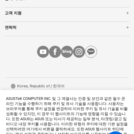
보증기간 확인
모니터
고객 지원
수리 현황 확인
그래픽카드
제품 등록
서비스 센터 위치
네트워킹
연락처
ASUS Support Videos
메인보드
ASUS 대표번호 1566-6868
모든 제품 보기
메일 문의
MyASUS
고객 데이터에 대한 고객 요청
About CSR for global
ASUS KOREA
Korea, Republic of / 한국어
© 모든 권리는 ASUSTeK Computer Inc.에 속합니다.
ASUSTeK COMPUTER INC. 및 그 계열사는 인증 및 보안과 같은 필수 온
라인 기능을 수행하기 위해 쿠키 및 유사 기술을 사용합니다. 사용자는
사용주의 약관
개인정보 처리방침
쿠키 설정
브라우저를 통해 쿠키 설정을 변경하여 이러한 쿠키 및 유사 기술을 비활
성화할 수 있지만, 이 경우 이 웹사이트의 기능에 영향을 미칠 수 있습니
상호명: 주식회사 비원시스템
|
다. 또한 ASUS는 ASUS 또는 타사가 제공하는 일부 분석, 타겟팅/광고 및
대표자명: 정훈락
|
비디오 내장 쿠키를 사용합니다. 이러한 유형의 쿠키에 대한 기본 설정을
사업자등록번호: 106-86-74236
|
선택하려면 여기에서 버튼을 클릭하세요. 또한 ASUS 웹사이트 하단에
주소: 서울특별시 강서구 공항대로46길 13-20 (화곡동)
|