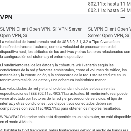
802.11b: hasta 11 
802.11a: hasta 54 
VPN
Sí, VPN Client Open VPN, Sí, VPN Server
Sí, VPN Client Open V
Open VPN, Sí
Server Open VPN, Sí
La velocidad de transferencia real de USB 3.0, 3.1, 3.2 o Tipo-C variará en
función de diversos factores, como la velocidad de procesamiento del
dispositivo host, los atributos de los archivos y otros factores relacionados con
la configuración del sistema y el entorno operativo.
El rendimiento real de los datos y la cobertura WiFi variarán según las
condiciones de la red y factores ambientales, como el volumen de tráfico, los
materiales y la construcción, y la sobrecarga de la red. Esto se traduce en un
rendimiento real de los datos y una cobertura inalámbrica menor.
Las velocidades de red y el ancho de banda indicados se basan en las
especificaciones IEEE 802.11ac/802.11ax actuales. El rendimiento real puede
verse afectado por factores de la red y el proveedor de servicios, el tipo de
interfaz y otras condiciones. Los dispositivos conectados deben ser
compatibles con 802.11ac/802.11ax para obtener los mejores resultados.
WPA/WPA2 Enterprise solo está disponible en un solo router; no está disponible
en el modo AiMesh.
Al habilitar la QoS tradicional, habrá limitaciones debido al ancho de banda real