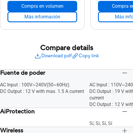
Compra en volumen
Compra e
Más información
Más inf
Compare details
Download pdf
Copy link
Fuente de poder
AC Input : 100V~240V(50~60Hz)
AC Input : 110V~24
DC Output : 12 V with max. 1.5 A current
DC Output : 19 V wit
current
DC Output : 12 V wit
AiProtection
Sí, Sí, Sí, Sí
Wireless