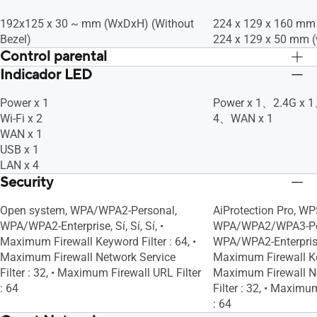
192x125 x 30 ~ mm (WxDxH) (Without
224 x 129 x 160 mm 
Bezel)
224 x 129 x 50 mm (
Control parental
Indicador LED
Sí, Sí
Sí, Sí
Power x 1
Power x 1、2.4G x 
Wi-Fi x 2
4、WAN x 1
WAN x 1
USB x 1
LAN x 4
Security
Open system, WPA/WPA2-Personal,
AiProtection Pro, WP
WPA/WPA2-Enterprise, Sí, Sí, Sí, •
WPA/WPA2/WPA3-Pe
Maximum Firewall Keyword Filter : 64, •
WPA/WPA2-Enterprise, 
Maximum Firewall Network Service
Maximum Firewall Key
Filter : 32, • Maximum Firewall URL Filter
Maximum Firewall N
: 64
Filter : 32, • Maximu
: 64