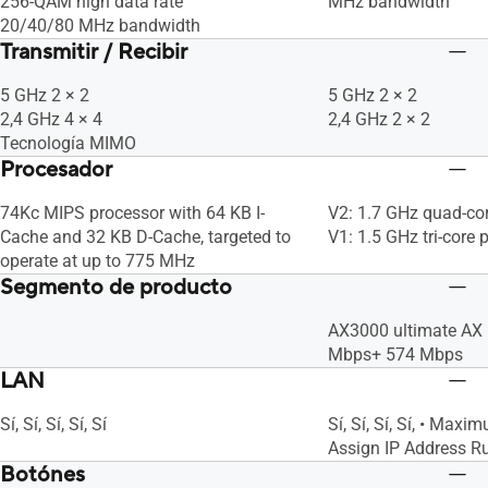
256-QAM high data rate
MHz bandwidth
20/40/80 MHz bandwidth
Transmitir / Recibir
5 GHz 2 × 2
5 GHz 2 × 2
2,4 GHz 4 × 4
2,4 GHz 2 × 2
Tecnología MIMO
Procesador
74Kc MIPS processor with 64 KB I-
V2: 1.7 GHz quad-co
Cache and 32 KB D-Cache, targeted to
V1: 1.5 GHz tri-core 
operate at up to 775 MHz
Segmento de producto
AX3000 ultimate AX 
Mbps+ 574 Mbps
LAN
Sí, Sí, Sí, Sí, Sí
Sí, Sí, Sí, Sí, • Max
Assign IP Address Rul
Botónes