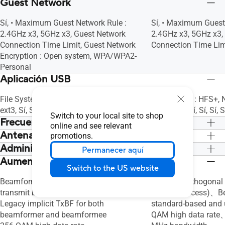
Guest Network
Sí, • Maximum Guest Network Rule :
Sí, • Maximum Guest
2.4GHz x3, 5GHz x3, Guest Network
2.4GHz x3, 5GHz x3,
Connection Time Limit, Guest Network
Connection Time Lim
Encryption : Open system, WPA/WPA2-
Personal
Aplicación USB
File System : FAT16, FAT32, NT3G, ext2,
File System : HFS+, 
ext3, Sí, Sí, Sí, Sí, Sí, Sí
ext3, ext4, Sí, Sí, Sí, Sí
Switch to your local site to shop
Frecuencias
online and see relevant
Antena
2.4G Hz / 5 GHz
2.4G Hz / 5 GHz
promotions.
Administración
External antenna x 4
External antenna x 4
Permanecer aquí
Aumento de velocidad
Sí, Sí, Sí, Sí
Sí, Sí, Sí, Sí
Switch to the US website
Beamforming: 802.11ac Explicit
OFDMA (Orthogonal 
transmit beamforming (TxBF) and
Multiple Access)、B
Legacy implicit TxBF for both
standard-based and
beamformer and beamformee
QAM high data rat