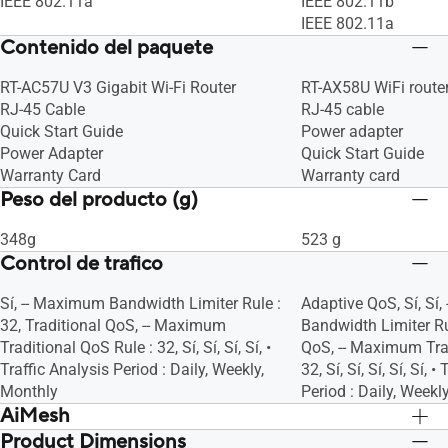
IEEE 802.11a
IEEE 802.11b
IEEE 802.11a
Contenido del paquete
RT-AC57U V3 Gigabit Wi-Fi Router
RT-AX58U WiFi route
RJ-45 Cable
RJ-45 cable
Quick Start Guide
Power adapter
Power Adapter
Quick Start Guide
Warranty Card
Warranty card
Peso del producto (g)
348g
523 g
Control de trafico
Sí, -- Maximum Bandwidth Limiter Rule :
Adaptive QoS, Sí, Sí
32, Traditional QoS, -- Maximum
Bandwidth Limiter Rul
Traditional QoS Rule : 32, Sí, Sí, Sí, Sí, •
QoS, -- Maximum Trad
Traffic Analysis Period : Daily, Weekly,
32, Sí, Sí, Sí, Sí, Sí, 
Monthly
Period : Daily, Weekly
AiMesh
Product Dimensions
Sí, Sí, Sí
Sí, Sí, Sí