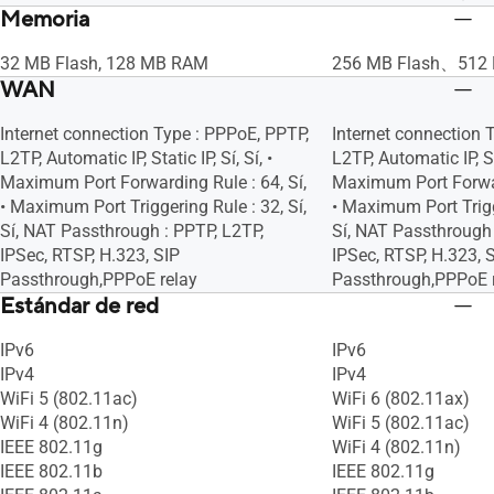
Memoria
Sí, Sí, • Maximum MAC Filters : 64, Sí, Sí,
Sí, Sí, • Maximum MAC 
Sí, Sí, Sí
Sí, Sí, Sí
32 MB Flash, 128 MB RAM
256 MB Flash、512
WAN
Internet connection Type : PPPoE, PPTP,
Internet connection 
L2TP, Automatic IP, Static IP, Sí, Sí, •
L2TP, Automatic IP, Stat
Maximum Port Forwarding Rule : 64, Sí,
Maximum Port Forward
• Maximum Port Triggering Rule : 32, Sí,
• Maximum Port Trigge
Sí, NAT Passthrough : PPTP, L2TP,
Sí, NAT Passthrough 
IPSec, RTSP, H.323, SIP
IPSec, RTSP, H.323, 
Passthrough,PPPoE relay
Passthrough,PPPoE 
Estándar de red
IPv6
IPv6
IPv4
IPv4
WiFi 5 (802.11ac)
WiFi 6 (802.11ax)
WiFi 4 (802.11n)
WiFi 5 (802.11ac)
IEEE 802.11g
WiFi 4 (802.11n)
IEEE 802.11b
IEEE 802.11g