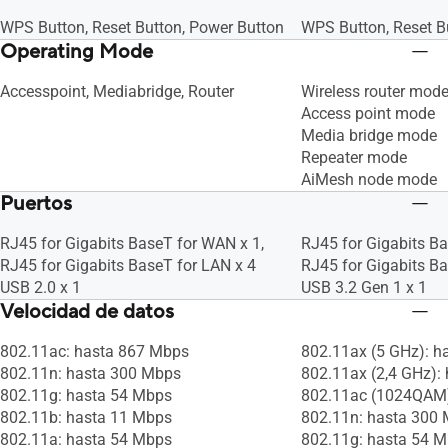
WPS Button, Reset Button, Power Button
WPS Button, Reset B
Operating Mode
Accesspoint, Mediabridge, Router
Wireless router mod
Access point mode
Media bridge mode
Repeater mode
AiMesh node mode
Puertos
RJ45 for Gigabits BaseT for WAN x 1,
RJ45 for Gigabits Ba
RJ45 for Gigabits BaseT for LAN x 4
RJ45 for Gigabits Ba
USB 2.0 x 1
USB 3.2 Gen 1 x 1
Velocidad de datos
802.11ac: hasta 867 Mbps
802.11ax (5 GHz): 
802.11n: hasta 300 Mbps
802.11ax (2,4 GHz):
802.11g: hasta 54 Mbps
802.11ac (1024QAM)
802.11b: hasta 11 Mbps
802.11n: hasta 300
802.11a: hasta 54 Mbps
802.11g: hasta 54 