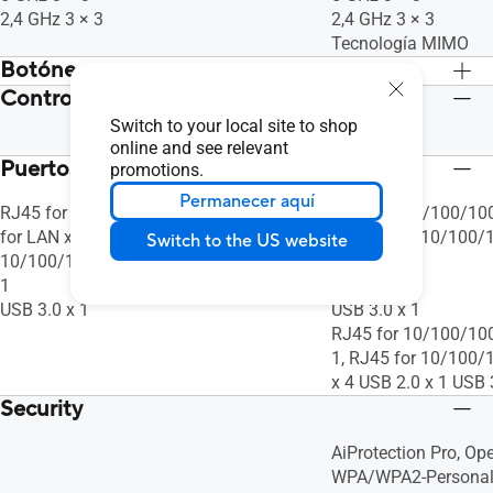
2,4 GHz 3 × 3
2,4 GHz 3 × 3
Tecnología MIMO
Botónes
Control parental
WPS Button, Reset Button, Power Button
WPS Button, Reset B
Switch to your local site to shop
Sí, Sí
online and see relevant
Puertos
promotions.
Permanecer aquí
RJ45 for 10/100/1000/Gigabits BaseT
RJ45 for 10/100/10
for LAN x 4, RJ45 for
1, RJ45 for 10/100/
Switch to the US website
10/100/1000/Gigabits BaseT for WAN x
x 4
1
USB 2.0 x 1
USB 3.0 x 1
USB 3.0 x 1
RJ45 for 10/100/10
1, RJ45 for 10/100/
x 4 USB 2.0 x 1 USB 
Security
AiProtection Pro, Op
WPA/WPA2-Personal