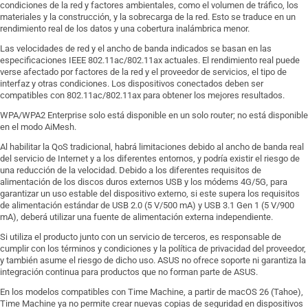
condiciones de la red y factores ambientales, como el volumen de tráfico, los
materiales y la construcción, y la sobrecarga de la red. Esto se traduce en un
rendimiento real de los datos y una cobertura inalámbrica menor.
Las velocidades de red y el ancho de banda indicados se basan en las
especificaciones IEEE 802.11ac/802.11ax actuales. El rendimiento real puede
verse afectado por factores de la red y el proveedor de servicios, el tipo de
interfaz y otras condiciones. Los dispositivos conectados deben ser
compatibles con 802.11ac/802.11ax para obtener los mejores resultados.
WPA/WPA2 Enterprise solo está disponible en un solo router; no está disponible
en el modo AiMesh.
Al habilitar la QoS tradicional, habrá limitaciones debido al ancho de banda real
del servicio de Internet y a los diferentes entornos, y podría existir el riesgo de
una reducción de la velocidad. Debido a los diferentes requisitos de
alimentación de los discos duros externos USB y los módems 4G/5G, para
garantizar un uso estable del dispositivo externo, si este supera los requisitos
de alimentación estándar de USB 2.0 (5 V/500 mA) y USB 3.1 Gen 1 (5 V/900
mA), deberá utilizar una fuente de alimentación externa independiente.
Si utiliza el producto junto con un servicio de terceros, es responsable de
cumplir con los términos y condiciones y la política de privacidad del proveedor,
y también asume el riesgo de dicho uso. ASUS no ofrece soporte ni garantiza la
integración continua para productos que no forman parte de ASUS.
En los modelos compatibles con Time Machine, a partir de macOS 26 (Tahoe),
Time Machine ya no permite crear nuevas copias de seguridad en dispositivos