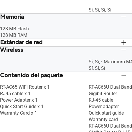
Sí, Sí, Sí, Sí
Memoria
128 MB Flash
128 MB RAM
Estándar de red
Wireless
IPv6
IPv6
IPv4
IPv4
Sí, Sí, • Maximum MAC 
WiFi 5 (802.11ac)
WiFi 5 (802.11ac)
Sí, Sí, Sí
WiFi 4 (802.11n)
WiFi 4 (802.11n)
Contenido del paquete
IEEE 802.11g
IEEE 802.11g
IEEE 802.11b
IEEE 802.11b
RT-AC65 WiFi Router x 1
RT-AC66U Dual Band
IEEE 802.11a
IEEE 802.11a
RJ45 cable x 1
Gigibit Router
Power Adapter x 1
RJ-45 cable
Quick Start Guide x 1
Power adapter
Warranty Card x 1
Quick start guide
Warranty card
RT-AC66U Dual Band