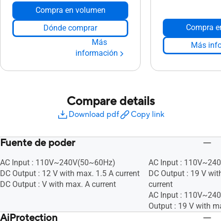
Compra en volumen
Compra e
Dónde comprar
Más
Más inf
información
Compare details
Download pdf
Copy link
Fuente de poder
AC Input : 110V~240V(50~60Hz)
AC Input : 110V~24
DC Output : 12 V with max. 1.5 A current
DC Output : 19 V wit
DC Output : V with max. A current
current
AC Input : 110V~24
Output : 19 V with m
AiProtection