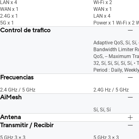
LAN x 4
Wi-Fi x 2
WAN x 1
WAN x 1
2.4G x 1
LAN x 4
5G x 1
Power x 1 Wi-Fi x 2 
Control de trafico
Adaptive QoS, Sí, Sí
Bandwidth Limiter Rul
QoS, -- Maximum Trad
32, Sí, Sí, Sí, Sí, Sí, 
Period : Daily, Weekly
Frecuencias
2.4 GHz / 5 GHz
2.4G Hz / 5 GHz
AiMesh
Sí, Sí, Sí
Antena
Transmitir / Recibir
External antenna x 3
External antenna x 3
5 GHz 3 × 3
5 GHz 3 × 3