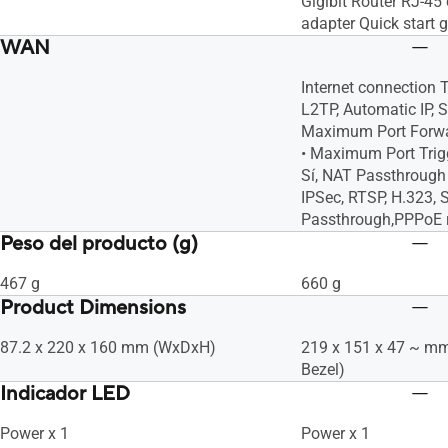
Gigibit Router RJ-45
adapter Quick start 
WAN
Internet connection 
L2TP, Automatic IP, Stat
Maximum Port Forward
• Maximum Port Trigge
Sí, NAT Passthrough 
IPSec, RTSP, H.323, 
Passthrough,PPPoE 
Peso del producto (g)
467 g
660 g
Product Dimensions
87.2 x 220 x 160 mm (WxDxH)
219 x 151 x 47 ~ m
Bezel)
Indicador LED
Power x 1
Power x 1