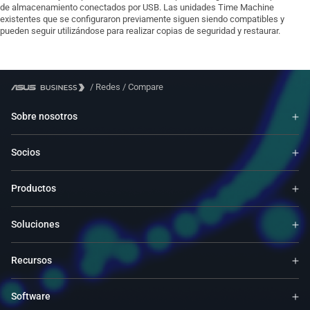
de almacenamiento conectados por USB. Las unidades Time Machine
existentes que se configuraron previamente siguen siendo compatibles y
pueden seguir utilizándose para realizar copias de seguridad y restaurar.
/
Redes
/
Compare
Sobre nosotros
Socios
Productos
Soluciones
Recursos
Software