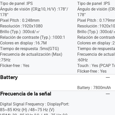
Tipo de panel :IPS
Tipo de panel :IPS
Ángulo de visión (CR≧10, H/V) :178°/
Ángulo de visión (C
178°
178°
Pixel Pitch : 0.248mm
Pixel Pitch : 0.179m
Resolución :1920x1080
Resolución :1920x1
Brillo (Typ.) :300cd/㎡
Brillo (Typ.) :300cd
Relación de contraste (Typ.) :1000:1
Relación de contraste
Colores en display :16.7M
Colores en display :
Tiempo de respuesta :5ms(GTG)
Tiempo de respuest
Frecuencia de actualización (Max)
Frecuencia de actua
:75Hz
:60Hz
Flicker-free : Yes
Touch : Yes (PCAP T
Flicker-free : Yes
Battery
Battery : 7800mAh
Frecuencia de la señal
Digital Signal Frequency : DisplayPort:
85~85 KHz (H) /48~75 Hz (V)