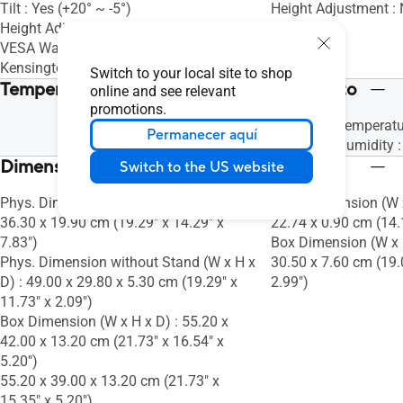
Tilt : Yes (+20° ~ -5°)
Height Adjustment :
Height Adjustment : No
VESA Wall Mounting : 100x100mm
Kensington Lock : Yes
Switch to your local site to shop
Temperatura / humedad de funcionamiento
online and see relevant
promotions.
Operation Temperat
Permanecer aquí
Operation Humidity 
Dimensiones
Switch to the US website
Phys. Dimension (W x H x D) : 49.00 x
Phys. Dimension (W x
36.30 x 19.90 cm (19.29" x 14.29" x
22.74 x 0.90 cm (14.1
7.83")
Box Dimension (W x H
Phys. Dimension without Stand (W x H x
30.50 x 7.60 cm (19.
D) : 49.00 x 29.80 x 5.30 cm (19.29" x
2.99")
11.73" x 2.09")
Box Dimension (W x H x D) : 55.20 x
42.00 x 13.20 cm (21.73" x 16.54" x
5.20")
55.20 x 39.00 x 13.20 cm (21.73" x
15.35" x 5.20")