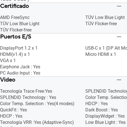
Certificado
AMD FreeSync
TÜV Low Blue Light
TÜV Low Blue Light
TÜV Flicker-free
TÜV Flicker-free
Puertos E/S
DisplayPort 1.2 x 1
USB-C x 1 (DP Alt M
HDMI(v1.4) x 1
Micro HDMI x 1
VGA x 1
Earphone Jack : Yes
PC Audio Input : Yes
Video
Tecnología Trace Free:Yes
SPLENDID Technolog
SPLENDID Technology : Yes
Color Temp. Selectio
Color Temp. Selection : Yes(4 modes)
HDCP : Yes
QuickFit : Yes
Dark Boost : Yes
HDCP : Yes
DisplayWidget : Yes
Tecnología VRR :Yes (Adaptive-Sync)
Low Blue Light : Yes