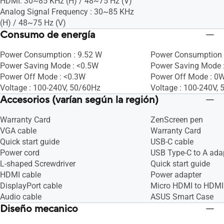
HDMI: 30~85 KHz (H) / 48~75 Hz (V)
Analog Signal Frequency : 30~85 KHz
(H) / 48~75 Hz (V)
Consumo de energía
Power Consumption : 9.52 W
Power Consumption 
Power Saving Mode : <0.5W
Power Saving Mode 
Power Off Mode : <0.3W
Power Off Mode : 0W
Voltage : 100-240V, 50/60Hz
Voltage : 100-240V,
Accesorios (varían según la región)
Warranty Card
ZenScreen pen
VGA cable
Warranty Card
Quick start guide
USB-C cable
Power cord
USB Type-C to A ada
L-shaped Screwdriver
Quick start guide
HDMI cable
Power adapter
DisplayPort cable
Micro HDMI to HDMI
Audio cable
ASUS Smart Case
Diseño mecanico