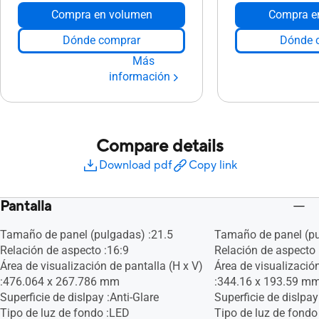
Compra en volumen
Compra e
Dónde comprar
Dónde 
Más
información
Compare details
Download pdf
Copy link
Pantalla
Tamaño de panel (pulgadas) :21.5
Tamaño de panel (pu
Relación de aspecto :16:9
Relación de aspecto 
Área de visualización de pantalla (H x V)
Área de visualización
:476.064 x 267.786 mm
:344.16 x 193.59 m
Superficie de dislpay :Anti-Glare
Superficie de dislpay
Tipo de luz de fondo :LED
Tipo de luz de fondo