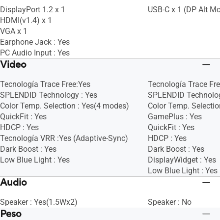
DisplayPort 1.2 x 1
USB-C x 1 (DP Alt M
HDMI(v1.4) x 1
VGA x 1
Earphone Jack : Yes
PC Audio Input : Yes
Video
Tecnología Trace Free:Yes
Tecnología Trace Fr
SPLENDID Technology : Yes
SPLENDID Technolog
Color Temp. Selection : Yes(4 modes)
Color Temp. Selectio
QuickFit : Yes
GamePlus : Yes
HDCP : Yes
QuickFit : Yes
Tecnología VRR :Yes (Adaptive-Sync)
HDCP : Yes
Dark Boost : Yes
Dark Boost : Yes
Low Blue Light : Yes
DisplayWidget : Yes
Low Blue Light : Yes
Audio
Speaker : Yes(1.5Wx2)
Speaker : No
Peso