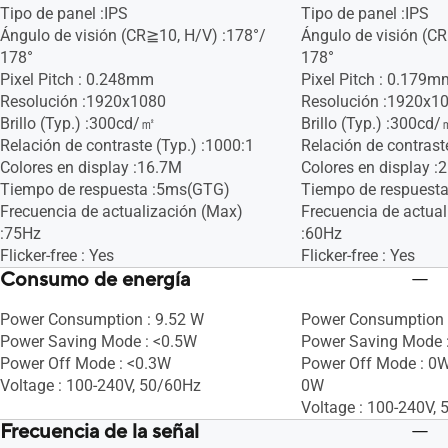
Tipo de panel :IPS
Tipo de panel :IPS
Ángulo de visión (CR≧10, H/V) :178°/
Ángulo de visión (C
178°
178°
Pixel Pitch : 0.248mm
Pixel Pitch : 0.179m
Resolución :1920x1080
Resolución :1920x1
Brillo (Typ.) :300cd/㎡
Brillo (Typ.) :300cd
Relación de contraste (Typ.) :1000:1
Relación de contraste
Colores en display :16.7M
Colores en display :
Tiempo de respuesta :5ms(GTG)
Tiempo de respuest
Frecuencia de actualización (Max)
Frecuencia de actua
:75Hz
:60Hz
Flicker-free : Yes
Flicker-free : Yes
Consumo de energía
Power Consumption : 9.52 W
Power Consumption 
Power Saving Mode : <0.5W
Power Saving Mode 
Power Off Mode : <0.3W
Power Off Mode : 0W
Voltage : 100-240V, 50/60Hz
0W
Voltage : 100-240V,
Frecuencia de la señal