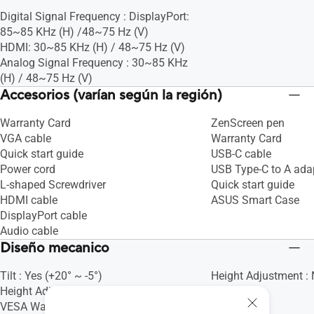
Digital Signal Frequency : DisplayPort:
85~85 KHz (H) /48~75 Hz (V)
HDMI: 30~85 KHz (H) / 48~75 Hz (V)
Analog Signal Frequency : 30~85 KHz
(H) / 48~75 Hz (V)
Accesorios (varían según la región)
Warranty Card
ZenScreen pen
VGA cable
Warranty Card
Quick start guide
USB-C cable
Power cord
USB Type-C to A ada
L-shaped Screwdriver
Quick start guide
HDMI cable
ASUS Smart Case
DisplayPort cable
Audio cable
Diseño mecanico
Tilt : Yes (+20° ~ -5°)
Height Adjustment :
Height Adjustment : No
VESA Wall Mounting : 100x100mm