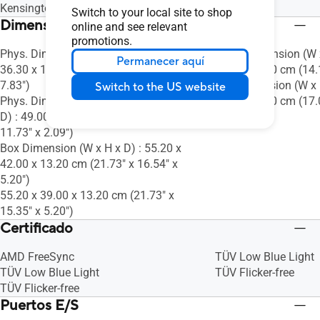
Kensington Lock : Yes
Switch to your local site to shop
Dimensiones
online and see relevant
promotions.
Phys. Dimension (W x H x D) : 49.00 x
Phys. Dimension (W x
Permanecer aquí
36.30 x 19.90 cm (19.29" x 14.29" x
22.64 x 0.80 cm (14.1
7.83")
Box Dimension (W x H
Switch to the US website
Phys. Dimension without Stand (W x H x
31.00 x 7.60 cm (17.
D) : 49.00 x 29.80 x 5.30 cm (19.29" x
2.99")
11.73" x 2.09")
Box Dimension (W x H x D) : 55.20 x
42.00 x 13.20 cm (21.73" x 16.54" x
5.20")
55.20 x 39.00 x 13.20 cm (21.73" x
15.35" x 5.20")
Certificado
AMD FreeSync
TÜV Low Blue Light
TÜV Low Blue Light
TÜV Flicker-free
TÜV Flicker-free
Puertos E/S