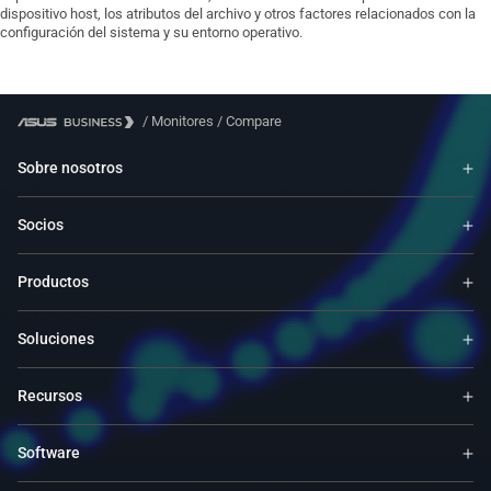
dispositivo host, los atributos del archivo y otros factores relacionados con la
configuración del sistema y su entorno operativo.
/
Monitores
/
Compare
Sobre nosotros
Socios
Productos
Soluciones
Recursos
Software