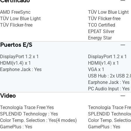
Certificado
AMD FreeSync
TÜV Low Blue Light
TÜV Low Blue Light
TÜV Flicker-free
TÜV Flicker-free
TCO Certified
EPEAT Silver
Energy Star
Puertos E/S
DisplayPort 1.2 x 1
DisplayPort 1.2 x 1
HDMI(v1.4) x 1
HDMI(v1.4) x 1
Earphone Jack : Yes
VGA x 1
USB Hub : 2x USB 2.
Earphone Jack : Yes
PC Audio Input : Yes
Video
Tecnología Trace Free:Yes
Tecnología Trace Fr
SPLENDID Technology : Yes
SPLENDID Technolog
Color Temp. Selection : Yes(4 modes)
Color Temp. Selectio
GamePlus : Yes
GamePlus : Yes