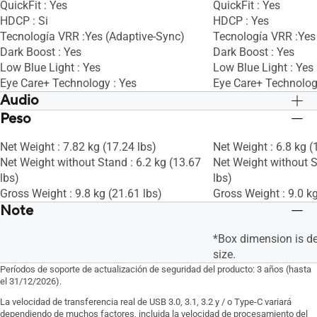
QuickFit : Yes
QuickFit : Yes
HDCP : Si
HDCP : Yes
Tecnología VRR :Yes (Adaptive-Sync)
Tecnología VRR :Yes
Dark Boost : Yes
Dark Boost : Yes
Low Blue Light : Yes
Low Blue Light : Yes
Eye Care+ Technology : Yes
Eye Care+ Technolog
Audio
Peso
Speaker : Yes(2Wx2)
Speaker : Yes(2Wx2)
Net Weight : 7.82 kg (17.24 lbs)
Net Weight : 6.8 kg (
Net Weight without Stand : 6.2 kg (13.67
Net Weight without S
lbs)
lbs)
Gross Weight : 9.8 kg (21.61 lbs)
Gross Weight : 9.0 kg
Note
*Box dimension is d
size.
Períodos de soporte de actualización de seguridad del producto: 3 años (hasta
el 31/12/2026).
La velocidad de transferencia real de USB 3.0, 3.1, 3.2 y / o Type-C variará
dependiendo de muchos factores, incluida la velocidad de procesamiento del