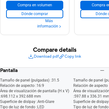
Compra en volumen
Compra e
Dónde comprar
Dónde 
Más
información
Compare details
Download pdf
Copy link
Pantalla
Tamaño de panel (pulgadas) :31.5
Tamaño de panel (pu
Relación de aspecto :16:9
Relación de aspecto 
Área de visualización de pantalla (H x V)
Área de visualización
:698.112 x 392.688 mm
:597.88 x 336.31 m
Superficie de dislpay :Anti-Glare
Superficie de dislpay
Tipo de luz de fondo :LED
Tipo de luz de fondo