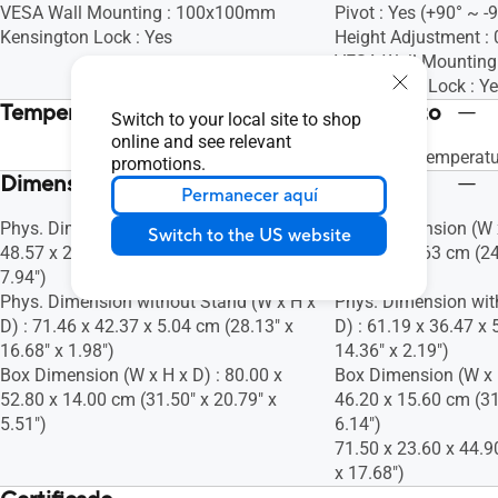
VESA Wall Mounting : 100x100mm
Pivot : Yes (+90° ~ -
Kensington Lock : Yes
Height Adjustment 
VESA Wall Mountin
Kensington Lock : Y
Temperatura / humedad de funcionamiento
Switch to your local site to shop
online and see relevant
Operation Temperatu
promotions.
Dimensiones
Permanecer aquí
Phys. Dimension (W x H x D) : 71.46 x
Phys. Dimension (W x
Switch to the US website
48.57 x 20.18 cm (28.13" x 19.12" x
52.34 x 22.63 cm (24
7.94")
8.91")
Phys. Dimension without Stand (W x H x
Phys. Dimension wit
D) : 71.46 x 42.37 x 5.04 cm (28.13" x
D) : 61.19 x 36.47 x 
16.68" x 1.98")
14.36" x 2.19")
Box Dimension (W x H x D) : 80.00 x
Box Dimension (W x H
52.80 x 14.00 cm (31.50" x 20.79" x
46.20 x 15.60 cm (31
5.51")
6.14")
71.50 x 23.60 x 44.9
x 17.68")