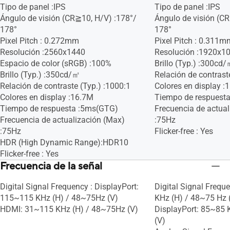
Tipo de panel :IPS
Tipo de panel :IPS
Ángulo de visión (CR≧10, H/V) :178°/
Ángulo de visión (C
178°
178°
Pixel Pitch : 0.272mm
Pixel Pitch : 0.311m
Resolución :2560x1440
Resolución :1920x1
Espacio de color (sRGB) :100%
Brillo (Typ.) :300cd
Brillo (Typ.) :350cd/㎡
Relación de contrast
Relación de contraste (Typ.) :1000:1
Colores en display :
Colores en display :16.7M
Tiempo de respuest
Tiempo de respuesta :5ms(GTG)
Frecuencia de actua
Frecuencia de actualización (Max)
:75Hz
:75Hz
Flicker-free : Yes
HDR (High Dynamic Range):HDR10
Flicker-free : Yes
Frecuencia de la señal
Digital Signal Frequency : DisplayPort:
Digital Signal Frequ
115~115 KHz (H) / 48~75Hz (V)
KHz (H) / 48~75 H
HDMI: 31~115 KHz (H) / 48~75Hz (V)
DisplayPort: 85~85 
(V)