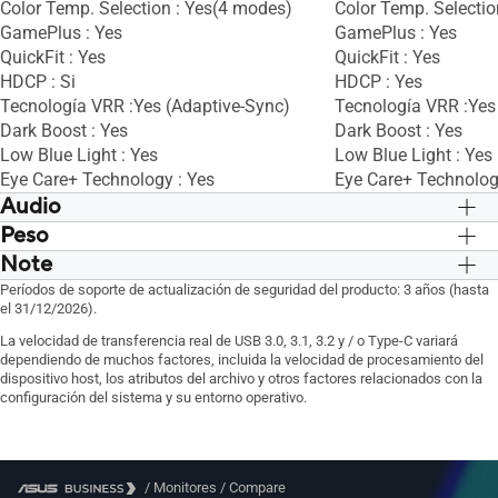
Color Temp. Selection : Yes(4 modes)
Color Temp. Selectio
Earphone Jack : Yes
Earphone Jack : Yes
GamePlus : Yes
GamePlus : Yes
PC Audio Input : Yes
PC Audio Input : Yes
QuickFit : Yes
QuickFit : Yes
HDCP : Si
HDCP : Yes
Tecnología VRR :Yes (Adaptive-Sync)
Tecnología VRR :Yes
Dark Boost : Yes
Dark Boost : Yes
Low Blue Light : Yes
Low Blue Light : Yes
Eye Care+ Technology : Yes
Eye Care+ Technolog
Audio
Peso
Speaker : Yes(2Wx2)
Speaker : Yes(2Wx2)
Note
Net Weight : 6.8 kg (14.99 lbs)
Net Weight : 6.8 kg (
Net Weight without Stand : 4.5 kg (9.92
Net Weight without S
*Box dimension is depending on actual
*Box dimension is d
Períodos de soporte de actualización de seguridad del producto: 3 años (hasta
lbs)
el 31/12/2026).
lbs)
size.
size.
Gross Weight : 9.0 kg (19.84 lbs)
Gross Weight : 9.0 kg
La velocidad de transferencia real de USB 3.0, 3.1, 3.2 y / o Type-C variará
dependiendo de muchos factores, incluida la velocidad de procesamiento del
dispositivo host, los atributos del archivo y otros factores relacionados con la
configuración del sistema y su entorno operativo.
/
Monitores
/
Compare