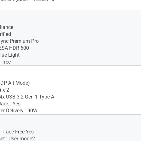
iance
ified
ync Premium Pro
VESA HDR 600
lue Light
-free
(DP Alt Mode)
 x 2
4x USB 3.2 Gen 1 Type-A
ack : Yes
r Delivery : 90W
 Trace Free:Yes
set : User mode2