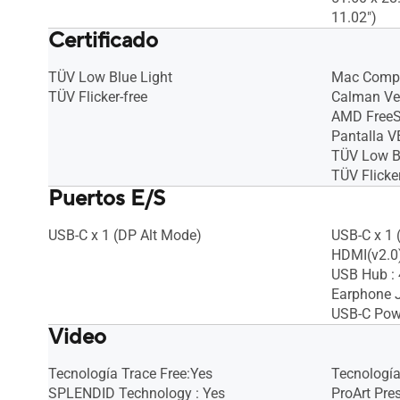
11.02")
Certificado
TÜV Low Blue Light
Mac Compl
TÜV Flicker-free
Calman Ver
AMD FreeS
Pantalla 
TÜV Low B
TÜV Flicker
Puertos E/S
USB-C x 1 (DP Alt Mode)
USB-C x 1 
HDMI(v2.0)
USB Hub : 
Earphone J
USB-C Powe
Video
Tecnología Trace Free:Yes
Tecnología
SPLENDID Technology : Yes
ProArt Pre