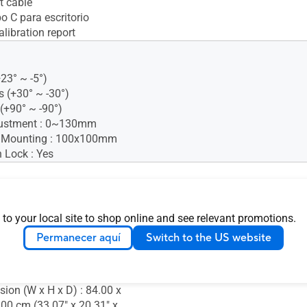
t cable
o C para escritorio
alibration report
+23° ~ -5°)
s (+30° ~ -30°)
 (+90° ~ -90°)
justment : 0~130mm
 Mounting : 100x100mm
 Lock : Yes
nsion (W x H x D) : 72.71 x
.50 cm (28.63" x 23.68" x
 to your local site to shop online and see relevant promotions.
Permanecer aquí
Switch to the US website
nsion without Stand (W x H
1 x 42.81 x 6.77 cm (28.63" x
67")
ion (W x H x D) : 84.00 x
.00 cm (33.07" x 20.31" x