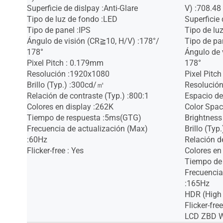
Superficie de dislpay :Anti-Glare
V) :708.4
Tipo de luz de fondo :LED
Superficie 
Tipo de panel :IPS
Tipo de lu
Ángulo de visión (CR≧10, H/V) :178°/
Tipo de pa
178°
Ángulo de 
Pixel Pitch : 0.179mm
178°
Resolución :1920x1080
Pixel Pitc
Brillo (Typ.) :300cd/㎡
Resolució
Relación de contraste (Typ.) :800:1
Espacio de
Colores en display :262K
Color Spac
Tiempo de respuesta :5ms(GTG)
Brightness
Frecuencia de actualización (Max)
Brillo (Ty
:60Hz
Relación d
Flicker-free : Yes
Colores en
Tiempo de
Frecuencia
:165Hz
HDR (High
Flicker-free
LCD ZBD Wa