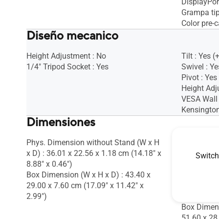
DisplayPor
Grampa tip
Color pre-c
Diseño mecanico
Height Adjustment : No
Tilt : Yes (
1/4" Tripod Socket : Yes
Swivel : Ye
Pivot : Yes
Height Ad
VESA Wall
Kensington
Dimensiones
Phys. Dimension without Stand (W x H
Phys. Dime
x D) : 36.01 x 22.56 x 1.18 cm (14.18" x
60.15 x 24
Switch
8.88" x 0.46")
9.65")
Box Dimension (W x H x D) : 43.40 x
Phys. Dime
29.00 x 7.60 cm (17.09" x 11.42" x
x D) : 72.7
2.99")
16.85" x 2.
Box Dimens
51.60 x 28