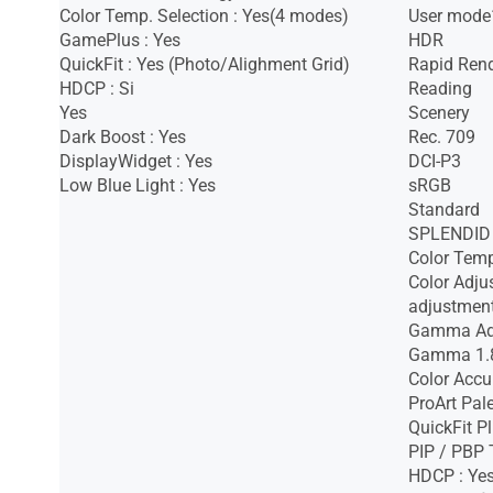
Color Temp. Selection : Yes(4 modes)
User mode
GamePlus : Yes
HDR
QuickFit : Yes (Photo/Alighment Grid)
Rapid Ren
HDCP : Si
Reading
Yes
Scenery
Dark Boost : Yes
Rec. 709
DisplayWidget : Yes
DCI-P3
Low Blue Light : Yes
sRGB
Standard
SPLENDID 
Color Temp
Color Adju
adjustment
Gamma Adj
Gamma 1.8
Color Accu
ProArt Pale
QuickFit Pl
PIP / PBP 
HDCP : Yes