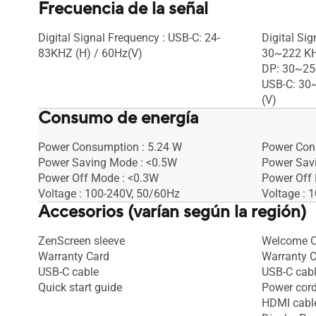
Frecuencia de la señal
Digital Signal Frequency : USB-C: 24-
Digital Si
83KHZ (H) / 60Hz(V)
30~222 KH
DP: 30~25
USB-C: 30
(V)
Consumo de energía
Power Consumption : 5.24 W
Power Con
Power Saving Mode : <0.5W
Power Sav
Power Off Mode : <0.3W
Power Off
Voltage : 100-240V, 50/60Hz
Voltage : 
Accesorios (varían según la región)
ZenScreen sleeve
Welcome C
Warranty Card
Warranty 
USB-C cable
USB-C cab
Quick start guide
Power cor
HDMI cabl