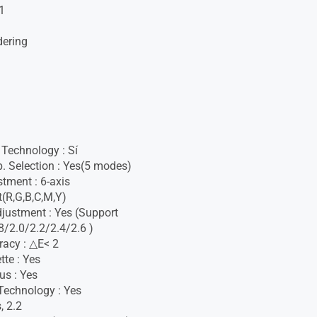
1
dering
Technology : Sí
. Selection : Yes(5 modes)
stment : 6-axis
(R,G,B,C,M,Y)
ustment : Yes (Support
/2.0/2.2/2.4/2.6 )
racy : △E< 2
tte : Yes
us : Yes
Technology : Yes
, 2.2