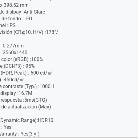
8 x 398.52 mm
de dislpay :Anti-Glare
z de fondo :LED
nel :IPS
visión (CR≧10, H/V) :178°/
h : 0.277mm
n :2560x1440
 color (sRGB) :100%
e (DCI-P3) : 95%
 (HDR, Peak) : 600 cd/㎡
p.) :450cd/㎡
e contraste (Typ.) :1000:1
 display :16.7M
 respuesta :5ms(GTG)
 de actualización (Max)
 Dynamic Range):HDR10
 : Yes
rranty : Yes(3 yr)