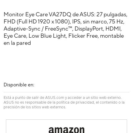
Monitor Eye Care VA27DQ de ASUS: 27 pulgadas,
FHD (Full HD 1920 x 1080), IPS, sin marco, 75 Hz,
Adaptive-Sync / FreeSync™, DisplayPort, HDMI,
Eye Care, Low Blue Light, Flicker Free, montable
en la pared
Disponible en:
Está a punto de salir de ASUS.com y acceder a un sitio web externo.
ASUS no es responsable de la política de privacidad, el contenido o la
precisión de los sitios web externos.