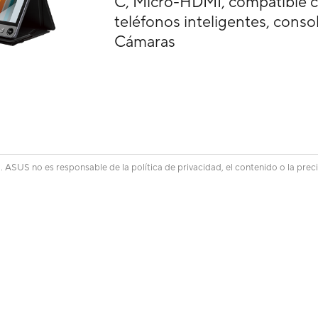
C, Micro-HDMI, compatible c
teléfonos inteligentes, conso
Cámaras
 ASUS no es responsable de la política de privacidad, el contenido o la preci