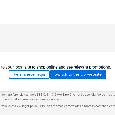
es Mexicanas (NOM), emitida por un organismo de certificación acreditado (NYCE),
eral de Telecomunicaciones – IFT, o la entidad que en el futuro lo sustituya).
 to your local site to shop online and see relevant promotions.
or favor, consulte con su proveedor o distribuidor autorizado para obtener informac
Permanecer aquí
Switch to the US website
especificaciones y características varían según el modelo, y todas las imágenes so
das están sujetos a cambios sin previo aviso.
s de sus respectivas compañías. A menos que se indique lo contrario, todas las 
d de transferencia real de USB 3.0, 3.1, 3.2 y/o Tipo-C variará dependiendo de mucho
iguración del sistema y su entorno operativo.
trade dress y el logotipo de HDMI son marcas comerciales o marcas comerciales re