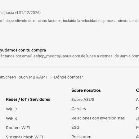
os (hasta el 31/12/2026).
riará dependiendo de muchos factores, incluida la velocidad de procesamiento del dis
ayudamos con tu compra
táctanos por email, eshop_mexico@asus.com de lunes a viernes, de 9am a 5p
enScreen Touch MB16AMT
Dónde comprar
Sobre nosotros
C
Redes / IoT / Servidores
Sobre ASUS
A
Careers
P
WiFi 7
Relaciones con inversionistas
¿
WiFi 6
ESG
P
Routers WiFi
Pressroom
A
Sistemas Mesh WiFi