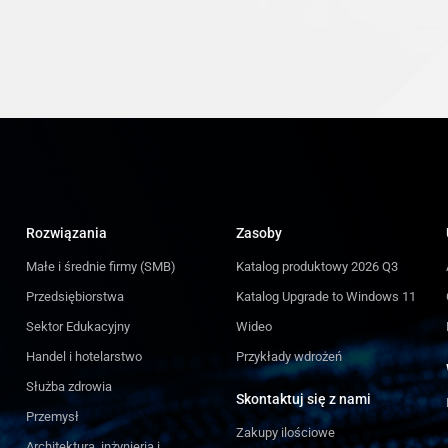
Rozwiązania
Zasoby
Małe i średnie firmy (SMB)
Katalog produktowy 2026 Q3
Przedsiębiorstwa
Katalog Upgrade to Windows 11
Sektor Edukacyjny
Wideo
Handel i hotelarstwo
Przykłady wdrożeń
Służba zdrowia
Skontaktuj się z nami
Przemysł
Zakupy ilościowe
Architektura, inżynieria i