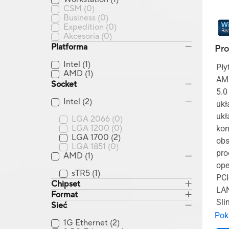
CSM
(0)
Business
(0)
Expedition
(0)
Akcesoria
(0)
Platforma
Pr
Intel
(1)
Pły
AMD
(1)
AMD
Socket
5.0
Intel
(2)
ukł
ukł
LGA 2066
(0)
LGA 1200
(0)
kon
LGA 1700
(2)
obs
LGA 1851
(0)
pro
AMD
(1)
ope
sTR5
(1)
PCI
Chipset
LAN
Format
Sli
Sieć
Intel X299
(0)
Pok
Intel C422
(0)
1G Ethernet
(2)