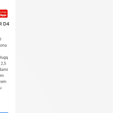
R D4
®
zona
sługą
 2,5
zdami
tem
czem
u