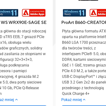
o WS WRX90E-SAGE SE
ProArt B660-CREATO
ta główna do stacji roboczej
Płyta główna formatu ATX
 sTR5 EEB, 7 gniazd PCIe
oparta na platformie Intel
 x16, obsługa wielu
B660 LGA 1700 przeznac
adów graficznych, solidny
dla twórców treści, z
ad zasilania ze stopniami w
interfejsem PCIe® 5.0, ob
figuracji 32+3+3+3,
DDR4, kartami sieciowymi
ługa podkręcania
GbE i 1 GbE, trzema gnia
cesora i pamięci
PCIe 4.0 M.2, a także por
racyjnej, 4 gniazda M.2
USB-C DisplayPort™ i złą
e 5.0, dwa porty sieciowe
USB 3.2 Gen 2x2 do panel
 10 Gb, PCIe Q-Release
przedniego z technologią
m
Quick Charge 4+
aż mniej
Pokaż mniej