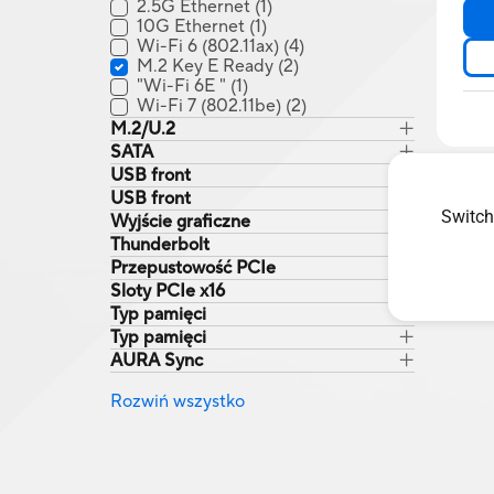
Intel C622
(0)
2.5G Ethernet
(1)
Intel W480
(0)
10G Ethernet
(1)
intel B660
(1)
Wi-Fi 6 (802.11ax)
(4)
Intel Z790
(0)
M.2 Key E Ready
(2)
Intel Z890
(0)
"Wi-Fi 6E "
(1)
Wi-Fi 7 (802.11be)
(2)
M.2/U.2
AMD X570
(0)
SATA
AMD WRX90
(1)
USB front
USB front
Switch
Wyjście graficzne
Thunderbolt
Przepustowość PCIe
Sloty PCIe x16
Typ pamięci
Typ pamięci
AURA Sync
Rozwiń wszystko