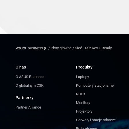
/
Płyty główne
/
Sieć - M.2 Key E Ready
O nas
Produkty
O ASUS Business
Laptopy
O globalnym CSR
Komputery stacjonarne
NUCs
Partnerzy
Monitory
Partner Alliance
Projektory
Serwery i stacje robocze
Płyty główne