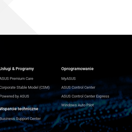
Usługi & Programy
Oprogramowanie
ASUS Premium Care
MyASUS
Corporate Stable Model (CSM)
ASUS Control Center
Powered by ASUS
ASUS Control Center Express
Windows Auto Pilot
Wsparcie techniczne
Business Support Center