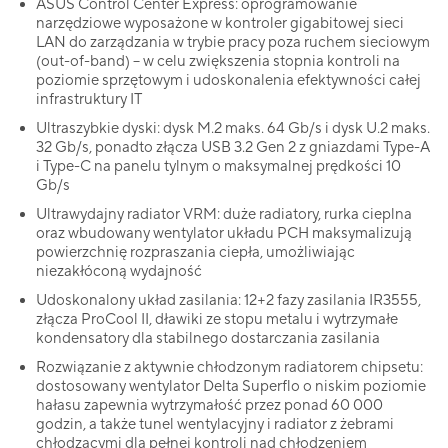
ASUS Control Center Express: oprogramowanie
narzędziowe wyposażone w kontroler gigabitowej sieci
LAN do zarządzania w trybie pracy poza ruchem sieciowym
(out-of-band) – w celu zwiększenia stopnia kontroli na
poziomie sprzętowym i udoskonalenia efektywności całej
infrastruktury IT
Ultraszybkie dyski: dysk M.2 maks. 64 Gb/s i dysk U.2 maks.
32 Gb/s, ponadto złącza USB 3.2 Gen 2 z gniazdami Type-A
i Type-C na panelu tylnym o maksymalnej prędkości 10
Gb/s
Ultrawydajny radiator VRM: duże radiatory, rurka cieplna
oraz wbudowany wentylator układu PCH maksymalizują
powierzchnię rozpraszania ciepła, umożliwiając
niezakłóconą wydajność
Udoskonalony układ zasilania: 12+2 fazy zasilania IR3555,
złącza ProCool II, dławiki ze stopu metalu i wytrzymałe
kondensatory dla stabilnego dostarczania zasilania
Rozwiązanie z aktywnie chłodzonym radiatorem chipsetu:
dostosowany wentylator Delta Superflo o niskim poziomie
hałasu zapewnia wytrzymałość przez ponad 60 000
godzin, a także tunel wentylacyjny i radiator z żebrami
chłodzącymi dla pełnej kontroli nad chłodzeniem