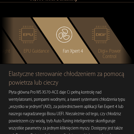
nsight
EPU Guidance
Fan Xpert 4
Digi+ Power
Control
Elastyczne sterowanie chłodzeniem za pomocą
powietrza lub cieczy
Płyta główna Pro WS X570-ACE daje Ci pełną kontrolę nad
wentylatorami, pompami wodnymi, a nawet systemami chłodzenia typu
„wszystko w jednym” (AIO), za pośrednictwem aplikacji Fan Expert 4 lub
naszego nagradzanego Biosu UEFI. Niezależnie od tego, czy chłodzisz
powietrzem czy wodą, tryb Auto-Tuning inteligentnie skonfiguruje
wszystkie parametry za jednym kliknięciem myszy. Dostępny jest także