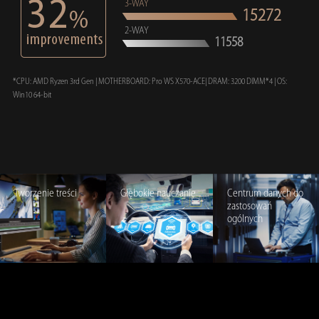
3-WAY
15272
2-WAY
11558
*CPU: AMD Ryzen 3rd Gen | MOTHERBOARD: Pro WS X570-ACE| DRAM: 3200 DIMM*4 | OS:
Win10 64-bit
Tworzenie treści
Głębokie nauczanie
Centrum danych do
zastosowań
ogólnych