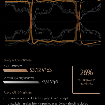
Zalety ASUS OptiMem:
ASUS OptiMem
53,12 V*pS
26%
Konstrukcja przykładowa
zredukowane
72,51 V*pS
przesłuchy
Zalety ASUS OptiMem:
Udoskonalona stabilność i kompatybilność pamięci
Umożliwia mniejszą latencję pamięci przy równoważnych napięciach