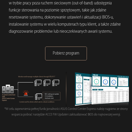
w trybie pracy poza ruchem sieciowym (out-of-band) udostępnia
funkcje sterowania na poziomie sprzętowym, takie jak zdalne
resetowanie systemu, dokonywanie ustawień i aktualizacji BIOS-u,
instalowanie systemu w wielu komputerach typu klient, a także zdalne
diagnozowanie problemów lub nieoczekiwanych awarii systemu.
Pobierz program
*W celu zapewnienia pełnej funkcjonalności ASUS Control Center Express należy najpierw ze strony
wsparcia pobrać narzędzie ACCE FW Updater i zaktualizować BIOS do najnowszej wersji.