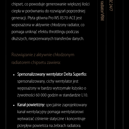
Ultrawydajny radiator VRM
chipset, co powoduje generowanie większej ilości
ciepła w porównaniu do rozwiązań poprzedniej
generacji. Płyta główna Pro WS X570-ACE jest
wyposażona w aktywnie chłodzony radiator, co
pomaga uniknąć efektu throttlingu podczas
dłuższych, nieprzerwanych transferów danych.
Rozwiązanie z aktywnie chłodzonym
radiatorem chipsetu zawiera:
Spersonalizowany wentylator Delta Superflo:
spersonalizowany, cichy wentylator jest
wyposażony w bardzo wytrzymałe łożysko o
żywotności 60 000 godzin w standardzie L10.
Kanał powietrzny:
specjalnie zaprojektowany
kanał wentylacyjny pomaga wentylatorowi
wytwarzać ciśnienie statyczne i koncentruje
przepływ powietrza na żebrach radiatora.