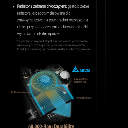
Radiator z żebrami chłodzącymi:
gęstość żeber
radiatora jest zoptymalizowana dla
zmaksymalizowania powierzchni rozpraszania
ciepła przy jednoczesnym zachowaniu ścieżki
wylotowej o niskim oporze.
* Żywotność łożyska L10 jest standardowym wskaźnikiem
określającym liczbę godzin, przez jaką szacunkowo 90%
łożysk (co najmniej) będzie nadal skutecznie funkcjonowało.