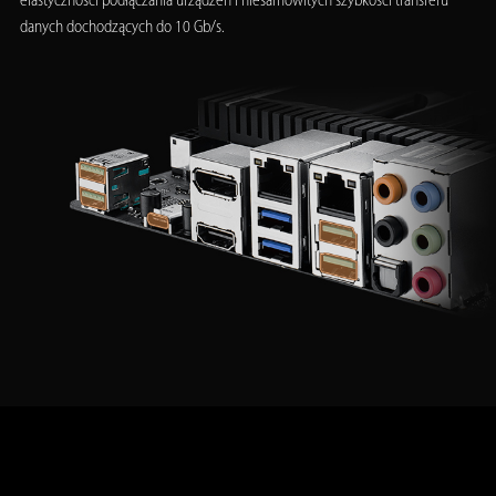
elastyczności podłączania urządzeń i niesamowitych szybkości transferu
danych dochodzących do 10 Gb/s.