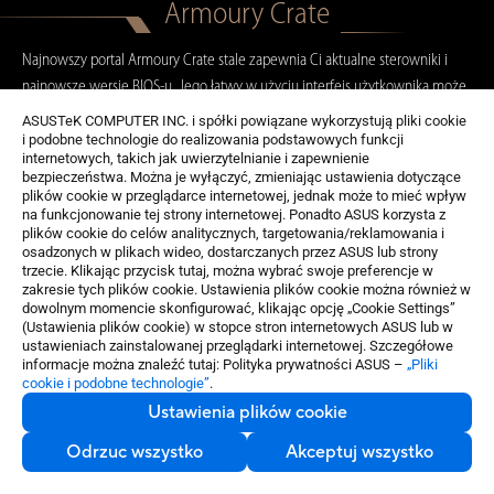
Armoury Crate
Najnowszy portal Armoury Crate stale zapewnia Ci aktualne sterowniki i
najnowsze wersje BIOS-u. Jego łatwy w użyciu interfejs użytkownika może
zostać skonfigurowany do wyświetlania różnych informacji, w tym
ASUSTeK COMPUTER INC. i spółki powiązane wykorzystują pliki cookie
i podobne technologie do realizowania podstawowych funkcji
systemowych aktualizacji bezpieczeństwa, patchów usuwających błędy
internetowych, takich jak uwierzytelnianie i zapewnienie
bezpieczeństwa. Można je wyłączyć, zmieniając ustawienia dotyczące
plików cookie w przeglądarce internetowej, jednak może to mieć wpływ
na funkcjonowanie tej strony internetowej. Ponadto ASUS korzysta z
STEROWNIKI I POBIERANIE RĘCZNE
plików cookie do celów analitycznych, targetowania/reklamowania i
osadzonych w plikach wideo, dostarczanych przez ASUS lub strony
HITY GAMINGOWE
trzecie. Klikając przycisk tutaj, można wybrać swoje preferencje w
zakresie tych plików cookie. Ustawienia plików cookie można również w
dowolnym momencie skonfigurować, klikając opcję „Cookie Settings”
ZARZĄDZANIE KONTEM
(Ustawienia plików cookie) w stopce stron internetowych ASUS lub w
ustawieniach zainstalowanej przeglądarki internetowej. Szczegółowe
informacje można znaleźć tutaj: Polityka prywatności ASUS –
„Pliki
cookie i podobne technologie”
.
Ustawienia plików cookie
Odrzuc wszystko
Akceptuj wszystko