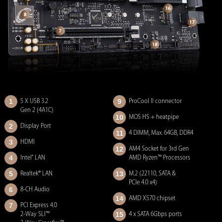
1
9
5 X USB 3.2
ProCool II connector
Gen 2 (4A1C)
10
MOS HS + heatpipe
2
Display Port
11
4 DIMM, Max. 64GB, DDR4
3
HDMI
12
AM4 Socket for 3rd Gen
4
®
Intel
LAN
AMD Ryzen™ Processors
5
13
Realtek® LAN
M.2 (22110, SATA &
PCIe 4.0 x4)
6
8-CH Audio
14
AMD X570 chipset
7
PCI Express 4.0
15
2-Way SLI™
4 x SATA 6Gbps ports