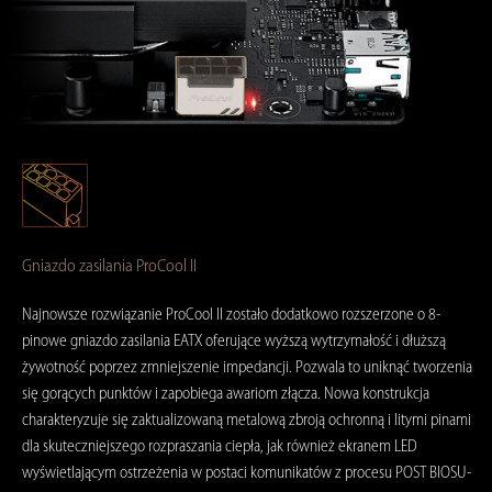
Gniazdo zasilania ProCool II
Najnowsze rozwiązanie ProCool II zostało dodatkowo rozszerzone o 8-
pinowe gniazdo zasilania EATX oferujące wyższą wytrzymałość i dłuższą
żywotność poprzez zmniejszenie impedancji. Pozwala to uniknąć tworzenia
się gorących punktów i zapobiega awariom złącza. Nowa konstrukcja
charakteryzuje się zaktualizowaną metalową zbroją ochronną i litymi pinami
dla skuteczniejszego rozpraszania ciepła, jak również ekranem LED
wyświetlającym ostrzeżenia w postaci komunikatów z procesu POST BIOSU-