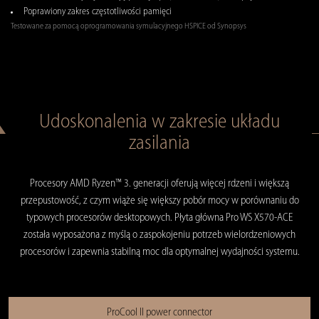
Poprawiony zakres częstotliwości pamięci
Testowane za pomocą oprogramowania symulacyjnego HSPICE od Synopsys
Udoskonalenia w zakresie układu
zasilania
Procesory AMD Ryzen™ 3. generacji oferują więcej rdzeni i większą
przepustowość, z czym wiąże się większy pobór mocy w porównaniu do
typowych procesorów desktopowych. Płyta główna Pro WS X570-ACE
została wyposażona z myślą o zaspokojeniu potrzeb wielordzeniowych
procesorów i zapewnia stabilną moc dla optymalnej wydajności systemu.
ProCool II power connector