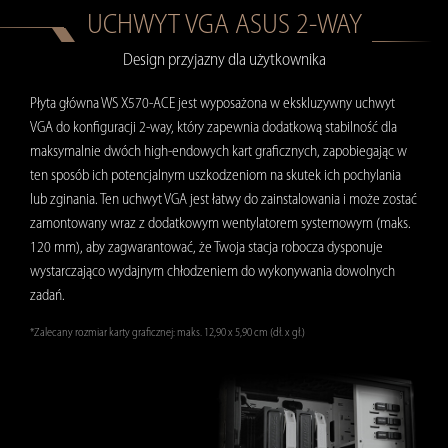
UCHWYT VGA ASUS 2-WAY
Design przyjazny dla użytkownika
Płyta główna WS X570-ACE jest wyposażona w ekskluzywny uchwyt
VGA do konfiguracji 2-way, który zapewnia dodatkową stabilność dla
maksymalnie dwóch high-endowych kart graficznych, zapobiegając w
ten sposób ich potencjalnym uszkodzeniom na skutek ich pochylania
lub zginania. Ten uchwyt VGA jest łatwy do zainstalowania i może zostać
zamontowany wraz z dodatkowym wentylatorem systemowym (maks.
120 mm), aby zagwarantować, że Twoja stacja robocza dysponuje
wystarczająco wydajnym chłodzeniem do wykonywania dowolnych
zadań.
*Zalecany rozmiar karty graficznej: maks. 12,90 x 5,90 cm (dł. x gł.)