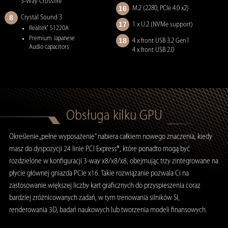
3-Way Crossfire™
16
M.2 (2280, PCIe 4.0 x2)
8
Crystal Sound 3
17
1 x U.2 (NVMe support)
Realtek
S1220A
®
Premium Japanese
18
4 x front USB 3.2 Gen1
Audio capacitors
4 x front USB 2.0
Obsługa kilku GPU
Określenie „pełne wyposażenie” nabiera całkiem nowego znaczenia, kiedy
masz do dyspozycji 24 linie PCI Express®, które ponadto mogą być
rozdzielone w konfiguracji 3-way x8/x8/x8, obejmując trzy zintegrowane na
płycie głównej gniazda PCIe x16. Takie rozwiązanie pozwala Ci na
zastosowanie większej liczby kart graficznych do przyspieszenia coraz
bardziej zróżnicowanych zadań, w tym trenowania silników SI,
renderowania 3D, badań naukowych lub tworzenia modeli finansowych.