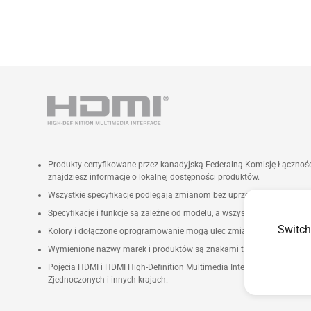
Produkty certyfikowane przez kanadyjską Federalną Komisję Łączno
znajdziesz informacje o lokalnej dostępności produktów.
Wszystkie specyfikacje podlegają zmianom bez uprzedzenia. Skontakt
Specyfikacje i funkcje są zależne od modelu, a wszystkie zdjęcia maj
Switch
Kolory i dołączone oprogramowanie mogą ulec zmianie bez wcześnie
Wymienione nazwy marek i produktów są znakami towarowymi poszcz
Pojęcia HDMI i HDMI High-Definition Multimedia Interface, wzory uż
Zjednoczonych i innych krajach.