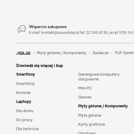
Wsparcie zakupowe
E-mail: kontakt@asussklep.pl tel: 22 243 60 30, pn-pt 9:00-16:
Płyty główne / Komponenty
Zasilacze
TUF Gami
Dowiedz się więcej i kup
Smartfony
Gamingowe komputery
stacjonarne
Smartfony
Mini PC
Konsole
Glasses
Laptopy
Płyty główne / Komponenty
Dla domu
Płyta główna
Do pracy
Karty graficzne
Dla twórców
Obudowy