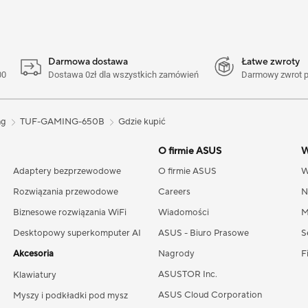
Darmowa dostawa
Łatwe zwroty
00
Dostawa 0zł dla wszystkich zamówień
Darmowy zwrot pr
ng
TUF-GAMING-650B
Gdzie kupić
O firmie ASUS
W
Adaptery bezprzewodowe
O firmie ASUS
W
Rozwiązania przewodowe
Careers
N
Biznesowe rozwiązania WiFi
Wiadomości
M
Desktopowy superkomputer AI
ASUS - Biuro Prasowe
S
Akcesoria
Nagrody
F
ASUSTOR Inc.
Klawiatury
ASUS Cloud Corporation
Myszy i podkładki pod mysz