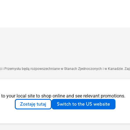
ści i Przemysłu będą rozpowszechniane w Stanach Zjednoczonych i w Kanadzie. Z
uj się z dostawcą, aby uzyskać dokładną ofertę. Produkty mogą nie być dostępne n
ą charakter poglądowy. Aby uzyskać szczegółowe informacje, zapoznaj się ze specyfi
 to your local site to shop online and see relevant promotions.
jszego powiadomienia.
Zostaję tutaj
Switch to the US website
ególnych firm.
ytkowe HDMI i znaki logo HDMI są znakami towarowymi lub zastrzeżonymi znakami t