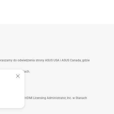
apraszamy do odwiedzenia strony ASUS USA i ASUS Canada, gdzie
a wszystkich rynkach.
kacją.
owarowymi firmy HDMI Licensing Administrator, Inc. w Stanach