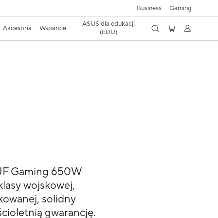
Business
Gaming
ASUS dla edukacji
Akcesoria
Wsparcie
(EDU)
 TUF Gaming 650W
lasy wojskowej,
kowanej, solidny
ścioletnią gwarancję.