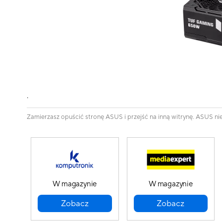
.
Zamierzasz opuścić stronę ASUS i przejść na inną witrynę. ASUS ni
W magazynie
W magazynie
Zobacz
Zobacz