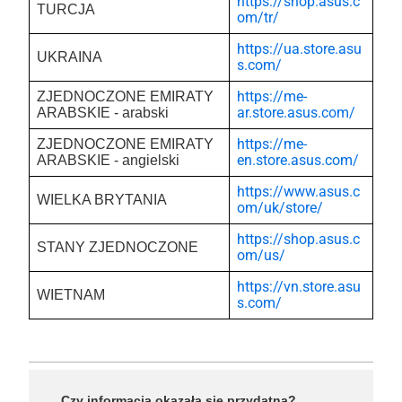
https://shop.asus.c
TURCJA
om/tr/
https://ua.store.asu
UKRAINA
s.com/
https://me-
ZJEDNOCZONE EMIRATY
ar.store.asus.com/
ARABSKIE - arabski
https://me-
ZJEDNOCZONE EMIRATY
en.store.asus.com/
ARABSKIE - angielski
https://www.asus.c
WIELKA BRYTANIA
om/uk/store/
https://shop.asus.c
STANY ZJEDNOCZONE
om/us/
https://vn.store.asu
WIETNAM
s.com/
Czy informacja okazała się przydatna?