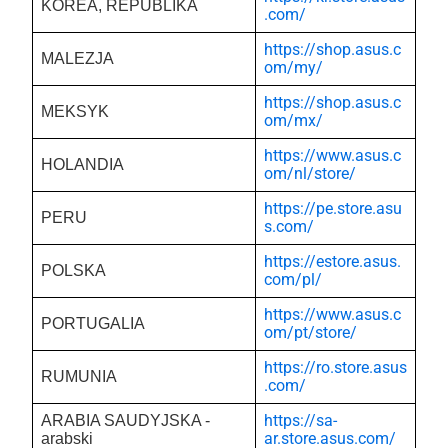
KOREA, REPUBLIKA
.com/
https://shop.asus.c
MALEZJA
om/my/
https://shop.asus.c
MEKSYK
om/mx/
https://www.asus.c
HOLANDIA
om/nl/store/
https://pe.store.asu
PERU
s.com/
https://estore.asus.
POLSKA
com/pl/
https://www.asus.c
PORTUGALIA
om/pt/store/
https://ro.store.asus
RUMUNIA
.com/
https://sa-
ARABIA SAUDYJSKA -
ar.store.asus.com/
arabski