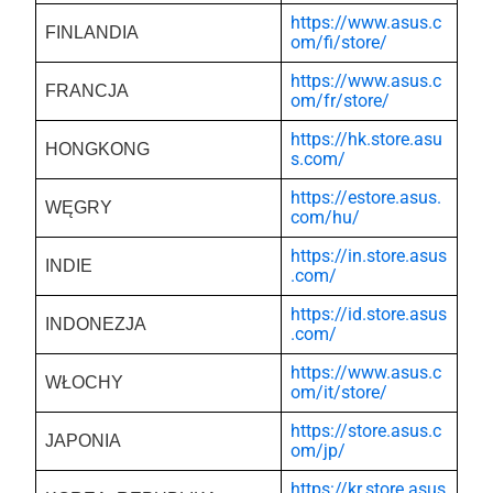
https://www.asus.c
FINLANDIA
om/fi/store/
https://www.asus.c
FRANCJA
om/fr/store/
https://hk.store.asu
HONGKONG
s.com/
https://estore.asus.
WĘGRY
com/hu/
https://in.store.asus
INDIE
.com/
https://id.store.asus
INDONEZJA
.com/
https://www.asus.c
WŁOCHY
om/it/store/
https://store.asus.c
JAPONIA
om/jp/
https://kr.store.asus