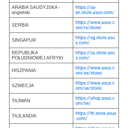
https://sa-
ARABIA SAUDYJSKA -
en.store.asus.com/
angielski
https://www.asus.c
SERBIA
om/rs/store/
https://sg.store.asu
SINGAPUR
s.com/
https://za.store.asu
REPUBLIKA
s.com/
POŁUDNIOWEJ AFRYKI
https://www.asus.c
HISZPANIA
om/es/store/
https://www.asus.c
SZWECJA
om/se/store/
https://shop.asus.c
TAJWAN
om/tw/
https://th.store.asus
TAJLANDIA
.com/