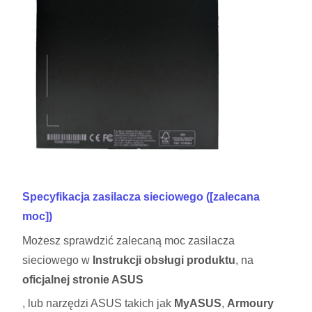
Specyfikacja zasilacza sieciowego ([zalecana
moc])
Możesz sprawdzić zalecaną moc zasilacza
sieciowego w
Instrukcji obsługi produktu
, na
oficjalnej stronie ASUS
, lub narzędzi ASUS takich jak
MyASUS
,
Armoury