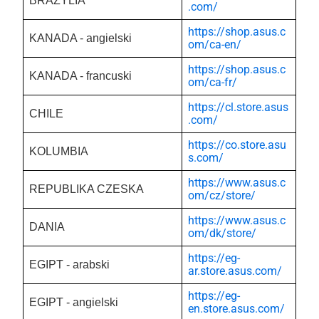
BRAZYLIA
.com/
https://shop.asus.c
KANADA - angielski
om/ca-en/
https://shop.asus.c
KANADA - francuski
om/ca-fr/
https://cl.store.asus
CHILE
.com/
https://co.store.asu
KOLUMBIA
s.com/
https://www.asus.c
REPUBLIKA CZESKA
om/cz/store/
https://www.asus.c
DANIA
om/dk/store/
https://eg-
EGIPT - arabski
ar.store.asus.com/
https://eg-
EGIPT - angielski
en.store.asus.com/