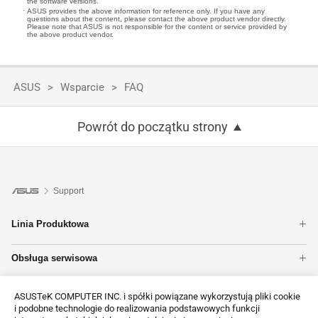
the software versions.
ASUS provides the above information for reference only. If you have any
questions about the content, please contact the above product vendor directly.
Please note that ASUS is not responsible for the content or service provided by
the above product vendor.
ASUS
Wsparcie
FAQ
Powrót do początku strony
Support
Linia Produktowa
Notebooki
Obsługa serwisowa
Monitory
Sprawdź Status Gwarancji
Smartfony
Wsparcie techniczne
Zgłoszenie serwisowe
Karty graficzne
ASUSTeK COMPUTER INC. i spółki powiązane wykorzystują pliki cookie
i podobne technologie do realizowania podstawowych funkcji
Rejestracja produktu
Sprawdź Status Naprawy
Tower PCs