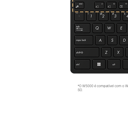
*O W5000 é compatível com o Win
SO.