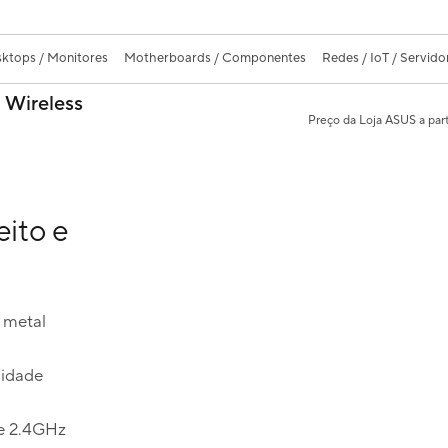
ktops / Monitores
Motherboards / Componentes
Redes / IoT / Servido
 Wireless
Preço da Loja ASUS a part
eito e
 metal
lidade
de 2.4GHz