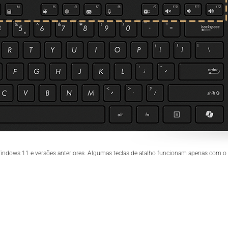
dows 11 e versões anteriores. Algumas teclas de atalho funcionam apenas com o W