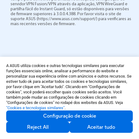
servidor VPN Fusion/VPN através da aplicação, VPN WireGuard e
partilha fácil do Instant Guard, só estão disponíveis para versões
de firmware superiores à 3.0.0.4.388. Por favor visita o site de
suporte ASUS (https://www.asus.com/support/) para verificares as
mais recentes versões de firmware.
A ASUS utiliza cookies e outras tecnologias similares para executar
Envio Grátis
funções essenciais online, analisar a performance do website e
Envio gratuito a partir de 110 €
personalizar sua experiência online com anúncios e outros recursos. Se
estiver tudo ok para aceitar todos os cookies e tecnologias similares,
Ajuda para comprar
por favor clique em "Aceitar tudo". Clicando em "Configurações de
Contate-nos por e-mail, chat, ou por telefone em qualquer altura
cookies", você poderá escolher quais cookies serão aceitos. Você
Devoluções simplificadas
também pode mudar as configurações de cookies clicando em
Devoluções sem complicações até 30 dias
"Configurações de cookies" no rodapé dos websites da ASUS. Veja
"Cookies e tecnologias similares"
.
Pagamento Seguro
Configuração de cookie
Encriptação para segurança no pagamento
Reject All
Aceitar tudo
Comprar e aprender