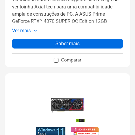
ventoinha Axial-tech para uma compatibilidade
ampla de construções de PC.
A ASUS Prime
GeForce RTX™ 4070 SUPER OC Edition 12GB
GDDR6X preparada para SFF possui três
Ver mais
ventoinhas numa estética elegante com um design
de ventoinha Axial-tech.
Saber mais
Comparar