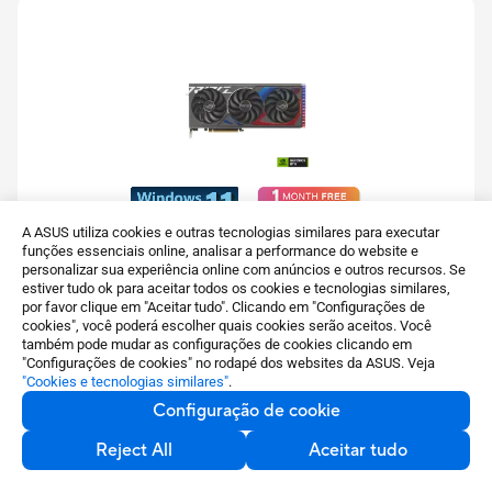
A ASUS utiliza cookies e outras tecnologias similares para executar
ROG Strix GeForce RTX™ 4060 8GB GDDR6
funções essenciais online, analisar a performance do website e
personalizar sua experiência online com anúncios e outros recursos. Se
estiver tudo ok para aceitar todos os cookies e tecnologias similares,
ROG Strix GeForce RTX™ 4060 8GB GDDR6 with
por favor clique em "Aceitar tudo". Clicando em "Configurações de
DLSS 3 and chart-topping thermal performance
cookies", você poderá escolher quais cookies serão aceitos. Você
também pode mudar as configurações de cookies clicando em
Ver mais
"Configurações de cookies" no rodapé dos websites da ASUS. Veja
"Cookies e tecnologias similares"
.
Saber mais
Configuração de cookie
Reject All
Aceitar tudo
Comparar