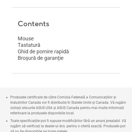
Contents
Mouse
Tastatură
Ghid de pornire rapidă
Broșură de garanție
Produsele certificate de către Comisia Federală a Comunicațiilor și
Industriilor Canada vor fi distribuite în Statele Unite și Canada. Vă rugăm
vizitați site-urile ASUS USA și ASUS Canada pentru mai multe informații
referitoare la produsele disponibile local.
Toate specificațiile pot fi supuse modificărilor fără un anunț prealabil. Vă
rugăm să verificați la dealer-ul dvs. pentru o ofertă exactă. Produsele pot
să nu fie disponibile pe toate piețele.