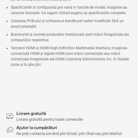
Specificatiile si configuratia pot varia in functie de model, imaginile au
caracter ilustrativ. Va rugam vizitati pagina cu specificatiile complete.
Culoarea PCB-ului și software-ul bundle pot suferi modificări fără un
anunț prealabil.
Brand-urile și numele produselor menționate sunt mărci înregistrate ale
companiilor respective.
Termenii HDMI și HDMI High-Definition Multimedia Interface, imaginea
comercială HDMI şi siglele HDMI sunt mărci comerciale sau mărci
comerciale înregistrate ale HDMI Licensing Administrator, Inc. în Statele
Unite şi în alte ţări.
Livrare gratuită
Livrare gratuită pentru toate comenzile
Ajutor la cumpărături
Ne poți contacta oricând prin Email, prin Chat sau prin telefon