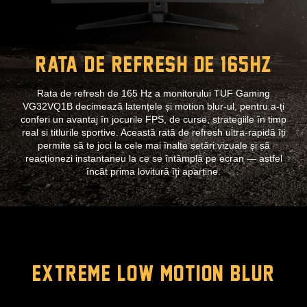
Rata de refresh de 165Hz
Rata de refresh de 165 Hz a monitorului TUF Gaming
VG32VQ1B decimează latențele și motion blur-ul, pentru a-ți
conferi un avantaj în jocurile FPS, de curse, strategiile în timp
real si titlurile sportive. Această rată de refresh ultra-rapidă îți
permite să te joci la cele mai înalte setări vizuale și să
reacționezi instantaneu la ce se întâmplă pe ecran — astfel
încât prima lovitură îți aparține.
EXTREME LOW MOTION BLUR