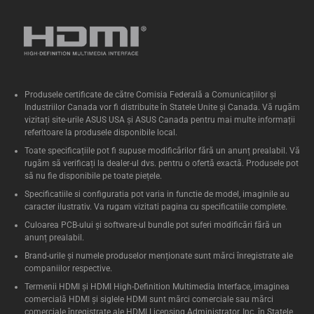
Produsele certificate de către Comisia Federală a Comunicațiilor și
Industriilor Canada vor fi distribuite în Statele Unite și Canada. Vă rugăm
vizitați site-urile ASUS USA și ASUS Canada pentru mai multe informații
referitoare la produsele disponibile local.
Toate specificațiile pot fi supuse modificărilor fără un anunț prealabil. Vă
rugăm să verificați la dealer-ul dvs. pentru o ofertă exactă. Produsele pot
să nu fie disponibile pe toate piețele.
Specificatiile si configuratia pot varia in functie de model, imaginile au
caracter ilustrativ. Va rugam vizitati pagina cu specificatiile complete.
Culoarea PCB-ului și software-ul bundle pot suferi modificări fără un
anunț prealabil.
Brand-urile și numele produselor menționate sunt mărci înregistrate ale
companiilor respective.
Termenii HDMI și HDMI High-Definition Multimedia Interface, imaginea
comercială HDMI şi siglele HDMI sunt mărci comerciale sau mărci
comerciale înregistrate ale HDMI Licensing Administrator, Inc. în Statele