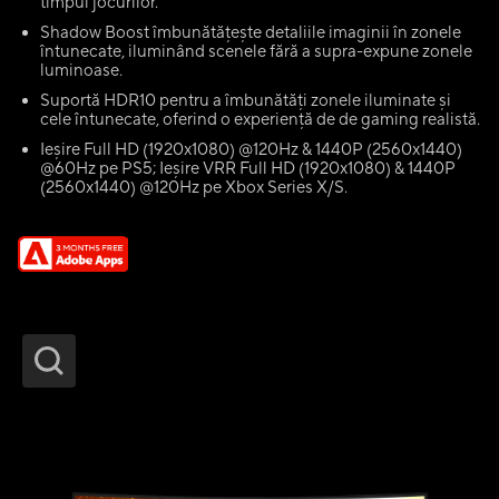
timpul jocurilor.
Shadow Boost îmbunătățește detaliile imaginii în zonele
întunecate, iluminând scenele fără a supra-expune zonele
luminoase.
Suportă HDR10 pentru a îmbunătăți zonele iluminate și
cele întunecate, oferind o experiență de de gaming realistă.
Ieșire Full HD (1920x1080) @120Hz & 1440P (2560x1440)
@60Hz pe PS5; Ieșire VRR Full HD (1920x1080) & 1440P
(2560x1440) @120Hz pe Xbox Series X/S.