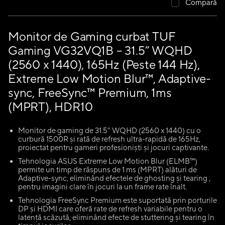
Compară
Monitor de Gaming curbat TUF
Gaming VG32VQ1B – 31.5” WQHD
(2560 x 1440), 165Hz (Peste 144 Hz),
Extreme Low Motion Blur™, Adaptive-
sync, FreeSync™ Premium, 1ms
(MPRT), HDR10
Monitor de gaming de 31.5” WQHD (2560 x 1440) cu o
curbură 1500R și rată de refresh ultra-rapidă de 165Hz,
proiectat pentru gameri profesioniști și jocuri captivante.
Tehnologia ASUS Extreme Low Motion Blur (ELMB™)
permite un timp de răspuns de 1 ms (MPRT) alături de
Adaptive-sync, eliminând efectele de ghosting și tearing ,
pentru imagini clare în jocuri la un frame rate înalt.
Tehnologia FreeSync Premium este suportată prin porturile
DP și HDMI care oferă rate de refresh variabile pentru o
latență scăzută, eliminând efecte de stuttering și tearing în