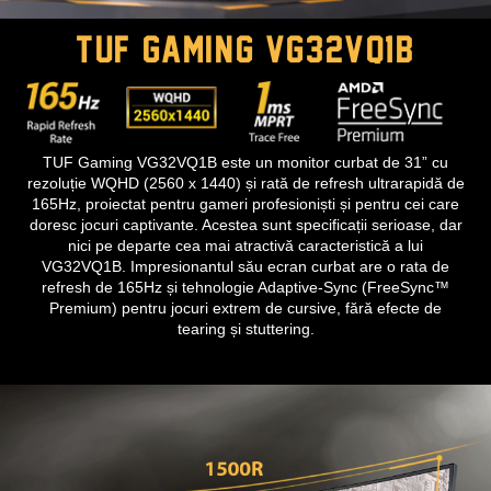
TUF gaming VG32VQ1B
TUF Gaming VG32VQ1B este un monitor curbat de 31” cu
rezoluție WQHD (2560 x 1440) și rată de refresh ultrarapidă de
165Hz, proiectat pentru gameri profesioniști și pentru cei care
doresc jocuri captivante. Acestea sunt specificații serioase, dar
nici pe departe cea mai atractivă caracteristică a lui
VG32VQ1B. Impresionantul său ecran curbat are o rata de
refresh de 165Hz și tehnologie Adaptive-Sync (FreeSync™
Premium) pentru jocuri extrem de cursive, fără efecte de
tearing și stuttering.