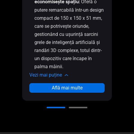
Typ
economisește spațiu:
Oferă o
ec
putere remarcabilă într-un design
LA
compact de 150 x 150 x 51 mm,
10
care se potrivește oriunde,
Int
gestionând cu ușurință sarcini
Su
grele de inteligență artificială și
co
randări 3D complexe, totul dintr-
Go
un dispozitiv care încape în
palma mâinii.
Vezi 
Vezi mai puține
Află mai multe