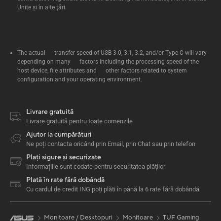
Unite şi în alte ţări.
The actual transfer speed of USB 3.0, 3.1, 3.2, and/or Type-C will vary
depending on many factors including the processing speed of the
host device, file attributes and other factors related to system
configuration and your operating environment.
Livrare gratuită
Livrare gratuită pentru toate comenzile
Ajutor la cumpărături
Ne poți contacta oricând prin Email, prin Chat sau prin telefon
Plați sigure și securizate
Informațiile sunt codate pentru securitatea plăților
Plată în rate fără dobândă
Cu cardul de credit ING poți plăti în până la 6 rate fără dobândă
Monitoare / Desktopuri
Monitoare
TUF Gaming