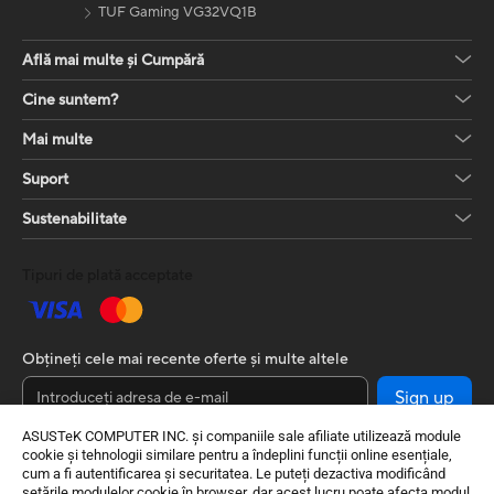
TUF Gaming VG32VQ1B
Află mai multe și Cumpără
Cine suntem?
Mai multe
Suport
Sustenabilitate
Tipuri de plată acceptate
Obțineți cele mai recente oferte și multe altele
Sign up
ASUSTeK COMPUTER INC. și companiile sale afiliate utilizează module
cookie și tehnologii similare pentru a îndeplini funcții online esențiale,
cum a fi autentificarea și securitatea. Le puteți dezactiva modificând
setările modulelor cookie în browser, dar acest lucru poate afecta modul