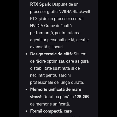
RTX Spark:
Dispune de un
procesor grafic NVIDIA Blackwell
NUC 
RTX și de un procesor central
NVIDIA Grace de înaltă
performanță, pentru rularea
agenților personali de IA, creație
avansată și jocuri.​
Design termic de elită:
Sistem
Pro
de răcire optimizat, care asigură
di
o stabilitate susținută și de
TD
neclintit pentru sarcini
Su
profesionale de lungă durată.
Ge
Memorie unificată de mare
la
viteză:
Dotat cu până la
128 GB
Me
de memorie unificată.
DD
Formă compactă, care
2 