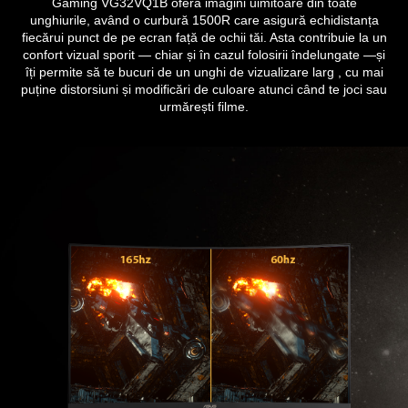
Gaming VG32VQ1B oferă imagini uimitoare din toate
unghiurile, având o curbură 1500R care asigură echidistanța
fiecărui punct de pe ecran față de ochii tăi. Asta contribuie la un
confort vizual sporit — chiar și în cazul folosirii îndelungate —și
îți permite să te bucuri de un unghi de vizualizare larg , cu mai
puține distorsiuni și modificări de culoare atunci când te joci sau
urmărești filme.