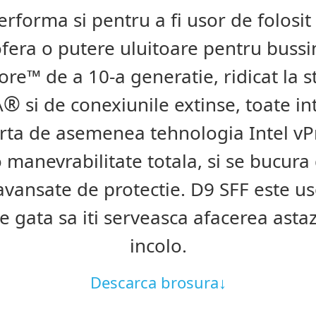
rforma si pentru a fi usor de folosit
era o putere uluitoare pentru bussin
ore
™
de a 10-a generatie, ridicat la 
®
A
si de conexiunile extinse, toate in
rta de asemenea tehnologia Intel vP
manevrabilitate totala, si se bucura
 avansate de protectie. D9 SFF este us
te gata sa iti serveasca afacerea asta
incolo.
Descarca brosura
↓