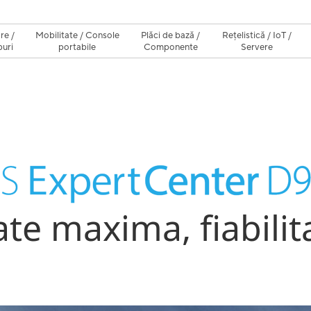
re /
Mobilitate / Console
Plăci de bază /
Rețelistică / IoT /
uri
portabile
Componente
Servere
ate maxima, fiabili