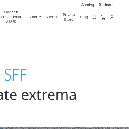
Gaming
Business
Magazin
Private
Educațional
Oferte
Suport
Blog
Store
ASUS
tate extrema