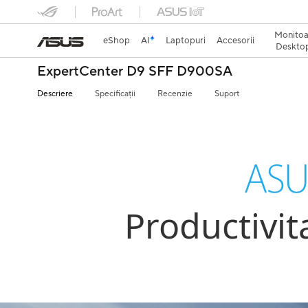
Monitoa
eShop
AI
Laptopuri
Accesorii
Desktop
ExpertCenter D9 SFF D900SA
Descriere
Specificații
Recenzie
Suport
Productivit