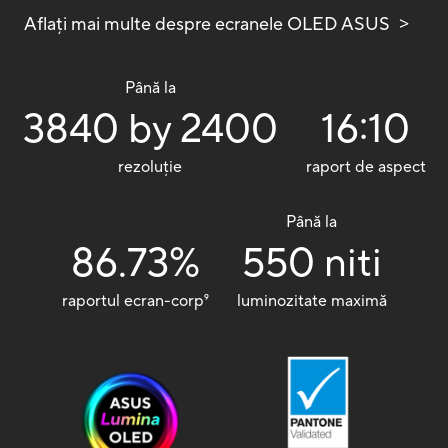
Aflați mai multe despre ecranele OLED ASUS
Până la
3840 by 2400
16:10
rezoluție
raport de aspect
Până la
86.73%
550 niti
raportul ecran-corp
9
luminozitate maximă