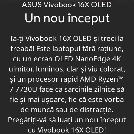
ASUS Vivobook 16X OLED
Un nou început
Ia-ți Vivobook 16X OLED și treci la
treabă! Este laptopul fără rațiune,
cu un ecran OLED NanoEdge 4K
uimitor, luminos, clar și viu colorat,
și un procesor rapid AMD Ryzen
™
7 7730U face ca sarcinile zilnice să
fie și mai ușoare, fie că este vorba
de muncă sau de distracție.
Pregătiți-vă să luați un nou început
cu Vivobook 16X OLED!