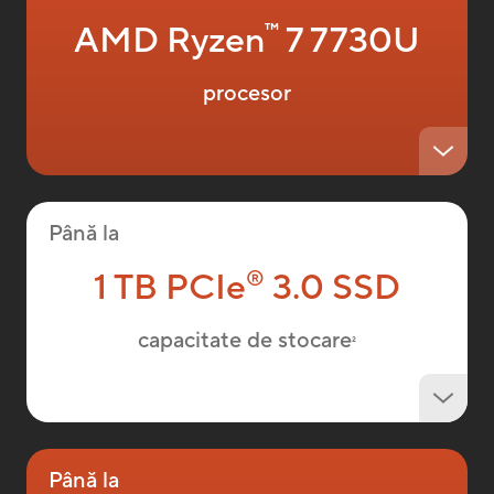
AMD Ryzen
7 7730U
™
procesor
Până la
1 TB PCIe
3.0 SSD
®
capacitate de stocare
2
Până la