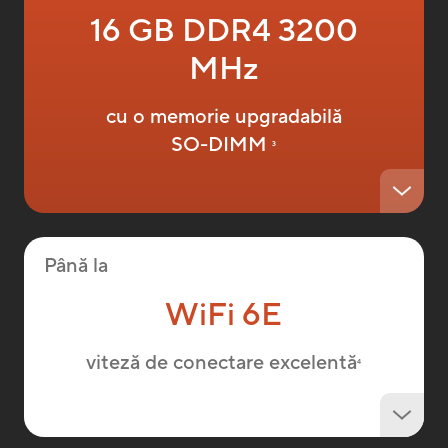
16 GB DDR4 3200
MHz
cu o memorie upgradabilă
SO-DIMM
3
Până la
WiFi 6E
viteză de conectare excelentă
4