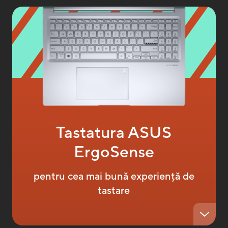
Tastatura ASUS
ErgoSense
pentru cea mai bună experiență de
tastare