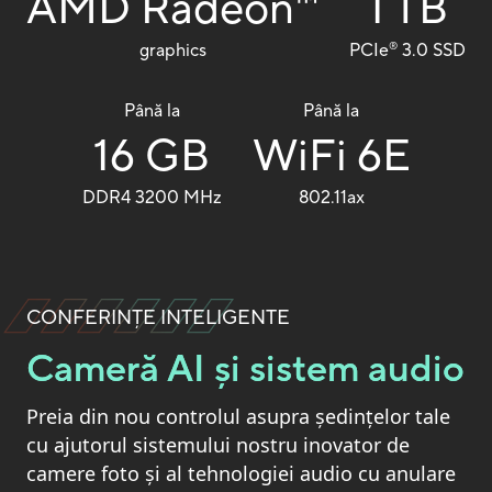
AMD Radeon
1 TB
™
®
graphics
PCIe
3.0 SSD
Până la
Până la
16 GB
WiFi 6E
DDR4 3200 MHz
802.11ax
CONFERINȚE INTELIGENTE
Cameră AI și sistem audio
Preia din nou controlul asupra ședințelor tale
cu ajutorul sistemului nostru inovator de
camere foto și al tehnologiei audio cu anulare