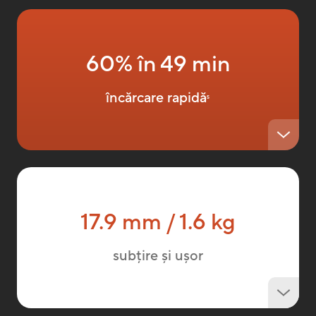
60% în 49 min
încărcare rapidă
5
17.9 mm / 1.6 kg
subțire și ușor