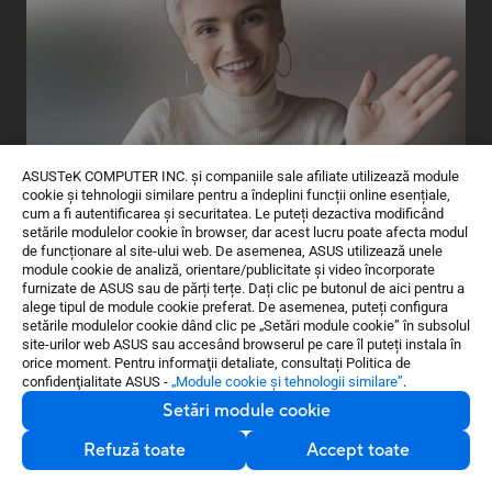
ASUSTeK COMPUTER INC. și companiile sale afiliate utilizează module
cookie și tehnologii similare pentru a îndeplini funcții online esențiale,
cum a fi autentificarea și securitatea. Le puteți dezactiva modificând
setările modulelor cookie în browser, dar acest lucru poate afecta modul
de funcționare al site-ului web. De asemenea, ASUS utilizează unele
module cookie de analiză, orientare/publicitate și video încorporate
furnizate de ASUS sau de părți terțe. Dați clic pe butonul de aici pentru a
Auziți și fiți auziți în mod
alege tipul de module cookie preferat. De asemenea, puteți configura
setările modulelor cookie dând clic pe „Setări module cookie” în subsolul
clar
site-urilor web ASUS sau accesând browserul pe care îl puteți instala în
orice moment. Pentru informaţii detaliate, consultați Politica de
confidenţialitate ASUS -
„Module cookie şi tehnologii similare”
.
Anulare bidirecțională a zgomotului AI
Setări module cookie
utilizează o bază de date masivă de
învățare profundă pentru a reduce
Refuză toate
Accept toate
zgomotul de fond pentru microfon și