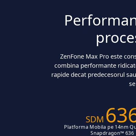
Performant
proce
ZenFone Max Pro este cons
combina performante ridicate
rapide decat predecesorul sa
se
63
SDM
Platforma Mobila pe 14nm 
Snapdragon™ 636