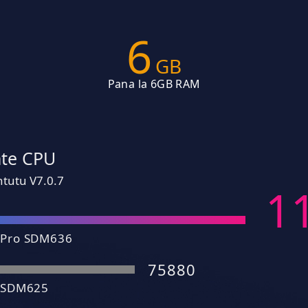
6
GB
Pana la 6GB RAM
te CPU
ntutu V7.0.7
1
 Pro SDM636
75880
 SDM625