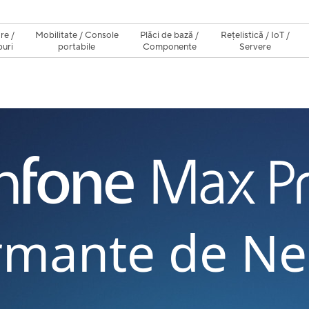
re /
Mobilitate / Console
Plăci de bază /
Rețelistică / IoT /
uri
portabile
Componente
Servere
rmante de Ne