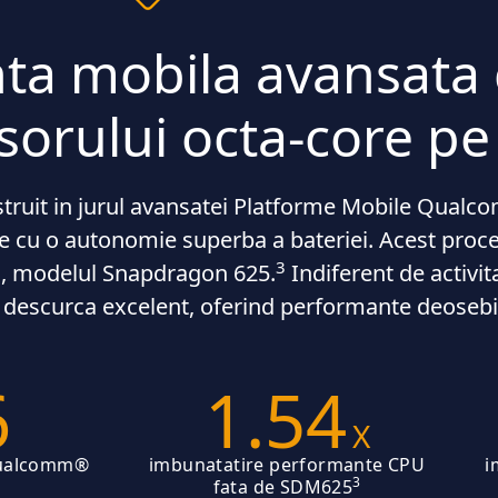
a mobila avansata 
sorului octa-core p
truit in jurul avansatei Platforme Mobile Qua
 cu o autonomie superba a bateriei. Acest proce
3
u, modelul Snapdragon 625.
Indiferent de activi
 descurca excelent, oferind performante deosebi
6
1.54
X
Qualcomm®
imbunatatire performante CPU
i
3
fata de SDM625