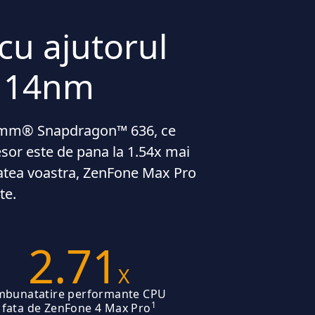
cu ajutorul
e 14nm
lcomm® Snapdragon™ 636, ce
sor este de pana la 1.54x mai
tatea voastra, ZenFone Max Pro
te.
2.71
X
mbunatatire performante CPU
1
fata de ZenFone 4 Max Pro