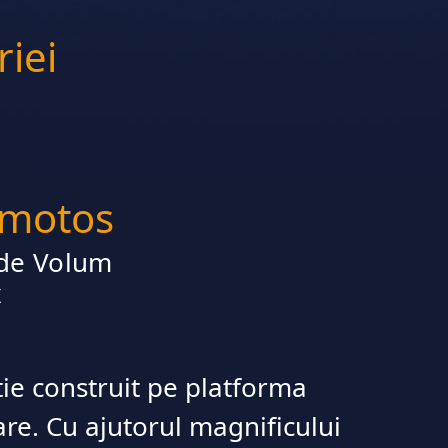
riei
omotos
 de Volum
x
e construit pe platforma
e. Cu ajutorul magnificului