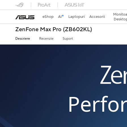
Monitoa
eShop
AI
Laptopuri
Accesorii
Desktop
ZenFone Max Pro (ZB602KL)
Descriere
Recenzie
Suport
Perfo