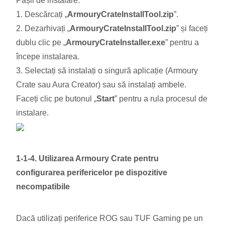
Pașii de instalare:
1. Descărcați „
ArmouryCrateInstallTool.zip
”.
2. Dezarhivați „
ArmouryCrateInstallTool.zip
” și faceți
dublu clic pe „
ArmouryCrateInstaller.exe
” pentru a
începe instalarea.
3. Selectați să instalați o singură aplicație (Armoury
Crate sau Aura Creator) sau să instalați ambele.
Faceți clic pe butonul „
Start
” pentru a rula procesul de
instalare.
1-1-4. Utilizarea Armoury Crate pentru
configurarea perifericelor pe dispozitive
necompatibile
Dacă utilizați periferice ROG sau TUF Gaming pe un