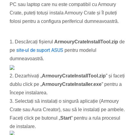
PC sau laptop care nu este compatibil cu Armoury
Crate, puteți totuși instala Armoury Crate și îl puteți
folosi pentru a configura perifericul dumneavoastră.
1. Descărcați fișierul
ArmouryCrateInstallTool.zip
de
site-ul de suport ASUS
pe
pentru modelul
dumneavoastră.
2. Dezarhivați „
ArmouryCrateInstallTool.zip
” și faceți
dublu click pe „
ArmouryCrateInstaller.exe
” pentru a
începe instalarea.
3. Selectați să instalați o singură aplicație (Armoury
Crate sau Aura Creator), sau să le instalați pe ambele.
Faceți click pe butonul „
Start
” pentru a rula procesul
de instalare.