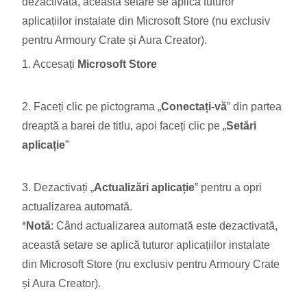
dezactivată, această setare se aplică tuturor
aplicațiilor instalate din Microsoft Store (nu exclusiv
pentru Armoury Crate și Aura Creator).
1. Accesați
Microsoft Store
2. Faceți clic pe pictograma „
Conectați-vă
” din partea
dreaptă a barei de titlu, apoi faceți clic pe „
Setări
aplicație
”
3. Dezactivați „
Actualizări aplicație
” pentru a opri
actualizarea automată.
*
Notă
: Când actualizarea automată este dezactivată,
această setare se aplică tuturor aplicațiilor instalate
din Microsoft Store (nu exclusiv pentru Armoury Crate
și Aura Creator).