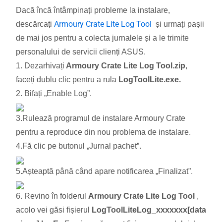
Dacă încă întâmpinați probleme la instalare,
Armoury Crate Lite Log Tool
descărcați
și urmați pașii
de mai jos pentru a colecta jurnalele și a le trimite
personalului de servicii clienți ASUS.
1. Dezarhivați
Armoury Crate Lite Log Tool.zip
,
faceți dublu clic pentru a rula
LogToolLite.exe.
2. Bifați „Enable Log”.
3.Rulează programul de instalare Armoury Crate
pentru a reproduce din nou problema de instalare.
4.Fă clic pe butonul „Jurnal pachet”.
5.Așteaptă până când apare notificarea „Finalizat”.
6. Revino în folderul
Armoury Crate Lite Log Tool
,
acolo vei găsi fișierul
LogToolLiteLog_xxxxxxx[data