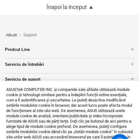
Înapoi la început
Support
Prodcut Line
Telefoane
Serviciu de întrebări
Plăci de bază
Verificare garantie
Laptopuri
Serviciu de suport
Verificați starea reparației
Reţelistică
Inregistrarea produsului
Găsiți locații de servicii
PC-uri Tower
ASUSTeK COMPUTER INC. și companiile sale afiliate utilizează module
Contactează-ne
Videoclipuri de asistență ASUS
cookie și tehnologii similare pentru a îndeplini funcții online esențiale,
Monitoare
cum a fi autentificarea și securitatea. Le puteți dezactiva modificând
MyASUS
Afișați toate produsele
setările modulelor cookie în browser, dar acest lucru poate afecta modul
Customer’s request on personal data
de funcționare al site-ului web. De asemenea, ASUS utilizează unele
module cookie de analiză, orientare/publicitate și video încorporate
About CSR for global
furnizate de ASUS sau de părți terțe. Dați clic pe butonul de aici pentru a
alege tipul de module cookie preferat. De asemenea, puteți configura
setările modulelor cookie dând clic pe „Setări module cookie” în subsolul
site-urilor web ASUS sau accesând browserul pe care îl puteți instala în