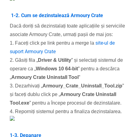
1-2. Cum se dezinstalează Armoury Crate
Dacă doriți să dezinstalați toate aplicațiile și serviciile
asociate Armoury Crate, urmați pașii de mai jos:
site-ul de
1. Faceți click pe link pentru a merge la
suport Armoury Crate
2. Găsiți fila „
Driver & Utility
” și selectați sistemul de
operare ca „
Windows 10 64-bit
” pentru a descărca
„
Armoury Crate Uninstall Tool
”
3. Dezarhivați „
Armoury_Crate_Uninstall_Tool.zip
”
și faceți dublu click pe „
Armoury Crate Uninstall
Tool.exe
” pentru a începe procesul de dezinstalare.
4. Reporniți sistemul pentru a finaliza dezinstalarea.
1-3. Depanare