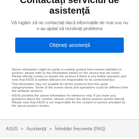
asistență
Vă rugăm să ne contactați dacă informațiile de mai sus nu
v-au ajutat să rezolvați problema
Obțineți asistență
Above information might be partly or entirely quoted from exterior websites or
sources. please refer to the information based on the source that we noted.
Please directly contact or inquire the sources if there is any further question and
note that ASUS is neither relevant nor responsible for its content/service
This information may not suitable for all the products from the same
category/series. Some of the screen shots and operations could be different from
the software versions.
ASUS provides the above information for reference only. If you have any
questions about the content, please contact the above product vendor directly.
Please note that ASUS is not responsible for the content or service provided by
the above product vendor.
ASUS
Asistență
Întrebări frecvente (FAQ)