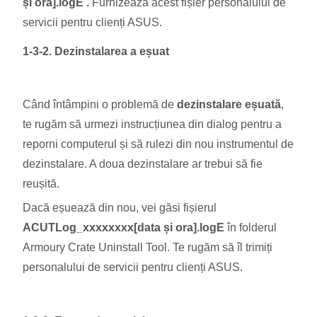
și ora].logE .
Furnizează acest fișier personalului de
servicii pentru clienți ASUS.
1-3-2. Dezinstalarea a eșuat
Când întâmpini o problemă de
dezinstalare eșuată
,
te rugăm să urmezi instrucțiunea din dialog pentru a
reporni computerul și să rulezi din nou instrumentul de
dezinstalare. A doua dezinstalare ar trebui să fie
reușită.
Dacă eșuează din nou, vei găsi fișierul
ACUTLog_xxxxxxxx[data și ora].logE
în folderul
Armoury Crate Uninstall Tool. Te rugăm să îl trimiți
personalului de servicii pentru clienți ASUS.