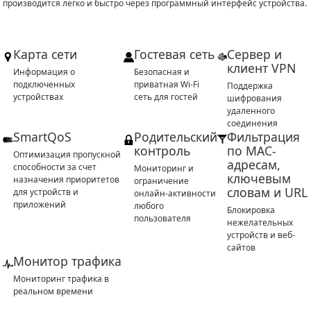
производится легко и быстро через программный интерфейс устройства.
Карта сети
Гостевая сеть
Сервер и
клиент VPN
Информация о
Безопасная и
подключенных
приватная Wi-Fi
Поддержка
устройствах
сеть для гостей
шифрования
удаленного
соединения
SmartQoS
Родительский
Фильтрация
контроль
по MAC-
Оптимизация пропускной
адресам,
способности за счет
Мониторинг и
ключевым
назначения приоритетов
ограничение
словам и URL
для устройств и
онлайн-активности
приложений
любого
Блокировка
пользователя
нежелательных
устройств и веб-
сайтов
Монитор трафика
Мониторинг трафика в
реальном времени