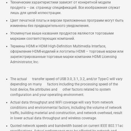
Технические характеристики зависят от конкретной модели
продукта – см. страницу спецификаций. Все изображения служат
лишь для целей иллюстрации.
Цвет печатной платы и версии приложенных программ могут быть
изменены без предварительного уведомления.
Упомянутые выше названия продуктов являются торговыми
марками соответствующих компаний.
Термины HDMI и HDMI High-Definition Multimedia Interface,
оформление HDMI-изделий и логотипы HDMI – торговые марки или
зарегистрированные торговые марки компании HDMI Licensing
Administrator, Inc.
The actual transfer speed of USB 3.0, 3.1, 3.2, and/or Type-C will vary
depending on many factors including the processing speed of the
host device, file attributes and other factors related to system
configuration and your operating environment.
Actual data throughput and WiFi coverage will vary from network
conditions and environmental factors, including the volume of network
traffic, building material and construction, and network overhead, result
in lower actual data throughput and wireless coverage.
Quoted network speeds and bandwidth based on current IEEE 802.11ac
specifications. Actual performance may be affected by network and