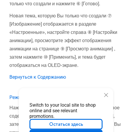
только что создали и нажмите ⑥ [Готово].
Новая тема, которую Вы только что создали ⑦
[Изображение] отображается в разделе
«Настроенные», настройте справа ⑧ [Настройки
анимации], просмотрите эффект отображения
анимации на странице ⑨ [Просмотр анимации] ,
затем нажмите ⑩ [Применить], и тема будет
отображаться на OLED-экране.
Вернуться к Содержанию
Режим текста
Switch to your local site to shop
Нажмите ① [Режим текста], нажмите ② [Текстовое
online and see relevant
promotions.
содержимое], нажмите ③ [Текстовый шаблон 4],
Остаться здесь
затем настройте ④ [Скорость анимации], затем Вы