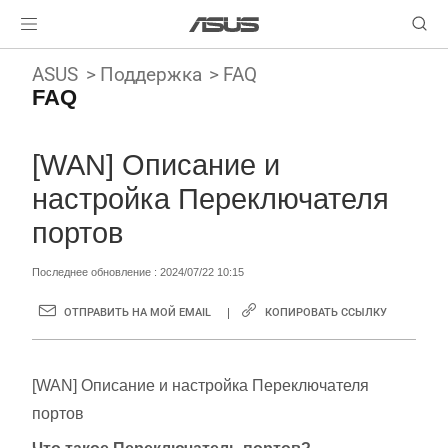
ASUS
Поддержка
FAQ
FAQ
[WAN] Описание и
настройка Переключателя
портов
Последнее обновление : 2024/07/22 10:15
ОТПРАВИТЬ НА МОЙ EMAIL
КОПИРОВАТЬ ССЫЛКУ
[WAN] Описание и настройка Переключателя
портов