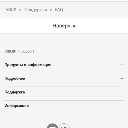
ASUS
Поддержка
FAQ
Наверх
Support
Продукты и информация
Ноутбуки
Подробнее
Сетевое оборудование
Asus Design Center
Материнские платы
Поддержка
ASUS STUDIO
Видеокарты
Проверить состояние ремонта
Смартфоны
Информация
Регистрация продукта
Мониторы
О компании
Связаться с нами
Показать все продукты
Новости
ASUS Support в Youtube
Для инвесторов
MyASUS