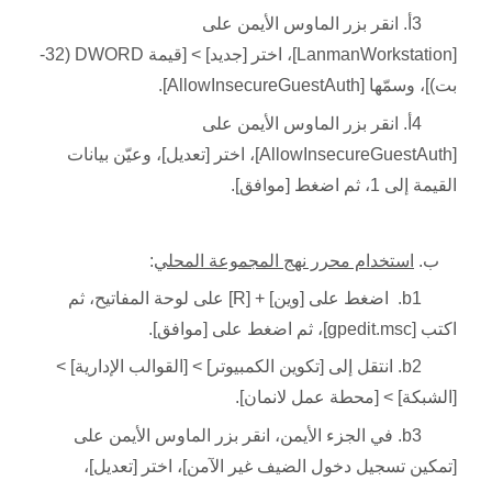
3أ. انقر بزر الماوس الأيمن على
[LanmanWorkstation]، اختر [جديد] > [قيمة DWORD (32-
بت)]، وسمّها [AllowInsecureGuestAuth].
4أ. انقر بزر الماوس الأيمن على
[AllowInsecureGuestAuth]، اختر [تعديل]، وعيّن بيانات
القيمة إلى 1، ثم اضغط [موافق].
ب.
استخدام محرر نهج المجموعة المحلي
:
b1. اضغط على [وين] + [R] على لوحة المفاتيح، ثم
اكتب [gpedit.msc]، ثم اضغط على [موافق].
b2. انتقل إلى [تكوين الكمبيوتر] > [القوالب الإدارية] >
[الشبكة] > [محطة عمل لانمان].
b3. في الجزء الأيمن، انقر بزر الماوس الأيمن على
[تمكين تسجيل دخول الضيف غير الآمن]، اختر [تعديل]،