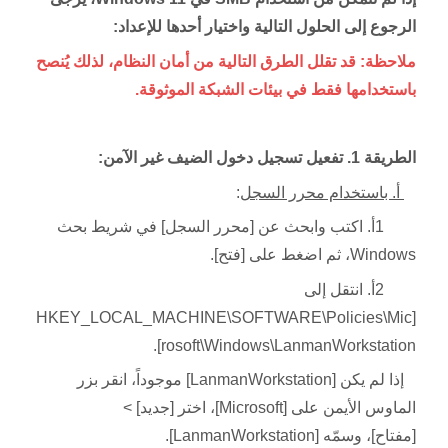
الرجوع إلى الحلول التالية واختيار أحدها للإعداد:
ملاحظة: قد تقلل الطرق التالية من أمان النظام، لذلك يُنصح
باستخدامها فقط في بيئات الشبكة الموثوقة.
الطريقة 1. تفعيل تسجيل دخول الضيف غير الآمن:
أ. باستخدام محرر السجل
:
1أ. اكتب وابحث عن [محرر السجل] في شريط بحث
Windows، ثم اضغط على [فتح].
2أ. انتقل إلى
[HKEY_LOCAL_MACHINE\SOFTWARE\Policies\Mic
rosoft\Windows\LanmanWorkstation].
إذا لم يكن [LanmanWorkstation] موجوداً، انقر بزر
الماوس الأيمن على [Microsoft]، اختر [جديد] >
[مفتاح]، وسمّه [LanmanWorkstation].