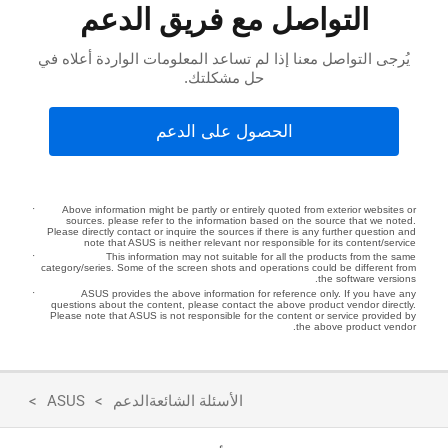
التواصل مع فريق الدعم
يُرجى التواصل معنا إذا لم تساعد المعلومات الواردة أعلاه في
حل مشكلتك.
الحصول على الدعم
Above information might be partly or entirely quoted from exterior websites or
sources. please refer to the information based on the source that we noted.
Please directly contact or inquire the sources if there is any further question and
note that ASUS is neither relevant nor responsible for its content/service
This information may not suitable for all the products from the same
category/series. Some of the screen shots and operations could be different from
the software versions.
ASUS provides the above information for reference only. If you have any
questions about the content, please contact the above product vendor directly.
Please note that ASUS is not responsible for the content or service provided by
the above product vendor.
الأسئلة الشائعة
الدعم
ASUS