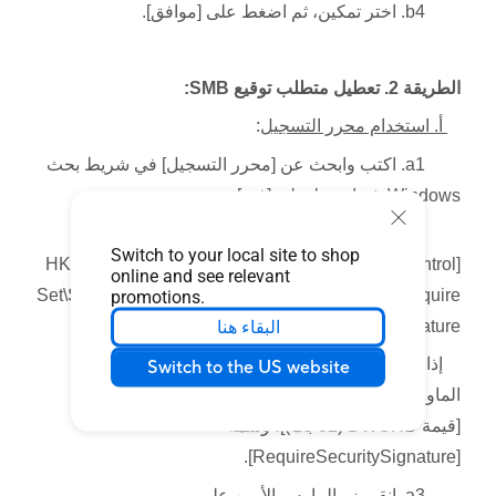
b4. اختر تمكين، ثم اضغط على [موافق].
الطريقة 2. تعطيل متطلب توقيع SMB:
أ. استخدام محرر التسجيل
:
a1. اكتب وابحث عن [محرر التسجيل] في شريط بحث
Windows، ثم اضغط على [فتح].
a2. انتقل إلى
Switch to your local site to shop
[HKEY_LOCAL_MACHINE\SYSTEM\CurrentControl
online and see relevant
Set\Services\LanmanWorkstation\Parameters\Require
promotions.
البقاء هنا
SecuritySignature].
إذا لم يوجد [RequireSecuritySignature]، انقر بزر
Switch to the US website
الماوس الأيمن على [Parameters]، اختر [جديد] >
[قيمة DWORD (32-بت)]، وسمه
[RequireSecuritySignature].
a3. انقر بزر الماوس الأيمن على