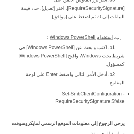
[RequireSecuritySignature]، اختر [تعديل]، حدد قيمة
البيانات إلى 0، ثم اضغط على [موافق].
ب.
استخدام Windows PowerShell
：
b1. اكتب وابحث عن [Windows PowerShell] في
شريط بحث Windows، وافتح [Windows PowerShell]
كمسؤول.
b2. أدخل الأمر التالي واضغط Enter على لوحة
المفاتيح.
Set-SmbClientConfiguration -
RequireSecuritySignature $false
يرجى الرجوع إلى معلومات الموقع الرسمي لمايكروسوفت
سياسة المجموعة