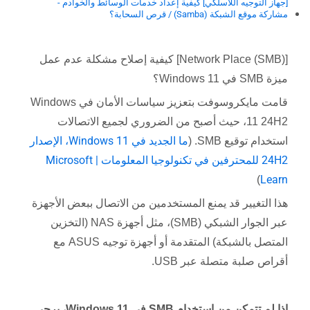
[جهاز التوجيه اللاسلكي] كيفية إعداد خدمات الوسائط والخوادم -
مشاركة موقع الشبكة (Samba) / قرص السحابة؟
[Network Place (SMB)] كيفية إصلاح مشكلة عدم عمل
ميزة SMB في Windows 11؟
قامت مايكروسوفت بتعزيز سياسات الأمان في Windows
11 24H2، حيث أصبح من الضروري لجميع الاتصالات
ما الجديد في Windows 11، الإصدار
استخدام توقيع SMB. (
24H2 للمحترفين في تكنولوجيا المعلومات | Microsoft
Learn
)
هذا التغيير قد يمنع المستخدمين من الاتصال ببعض الأجهزة
عبر الجوار الشبكي (SMB)، مثل أجهزة NAS (التخزين
المتصل بالشبكة) المتقدمة أو أجهزة توجيه ASUS مع
أقراص صلبة متصلة عبر USB.
إذا لم تتمكن من استخدام SMB في Windows 11، يرجى