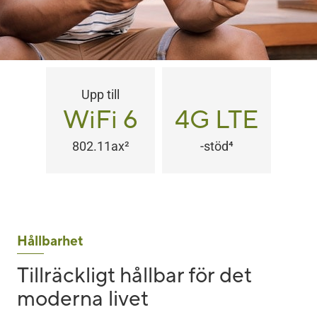
Upp till
WiFi 6
4G LTE
802.11ax
2
-stöd
4
Hållbarhet
Tillräckligt hållbar för det
moderna livet