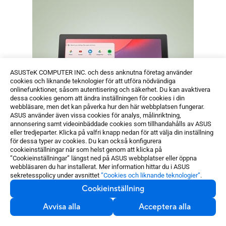
ASUSTeK COMPUTER INC. och dess anknutna företag använder
cookies och liknande teknologier för att utföra nödvändiga
onlinefunktioner, såsom autentisering och säkerhet. Du kan avaktivera
dessa cookies genom att ändra inställningen för cookies i din
webbläsare, men det kan påverka hur den här webbplatsen fungerar.
ASUS använder även vissa cookies för analys, målinriktning,
annonsering samt videoinbäddade cookies som tillhandahålls av ASUS
eller tredjeparter. Klicka på valfri knapp nedan för att välja din inställning
för dessa typer av cookies. Du kan också konfigurera
cookieinställningar när som helst genom att klicka på
”Cookieinställningar” längst ned på ASUS webbplatser eller öppna
webbläsaren du har installerat. Mer information hittar du i ASUS
sekretesspolicy under avsnittet
”Cookies och liknande teknologier”
.
Google tar dig dit
Cookieinställning
snabbare
Avvisa alla
Acceptera alla