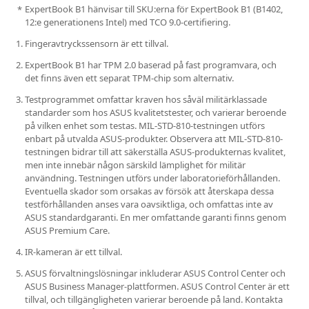
ExpertBook B1 hänvisar till SKU:erna för ExpertBook B1 (B1402,
12:e generationens Intel) med TCO 9.0-certifiering.
Fingeravtryckssensorn är ett tillval.
ExpertBook B1 har TPM 2.0 baserad på fast programvara, och
det finns även ett separat TPM-chip som alternativ.
Testprogrammet omfattar kraven hos såväl militärklassade
standarder som hos ASUS kvalitetstester, och varierar beroende
på vilken enhet som testas. MIL-STD-810-testningen utförs
enbart på utvalda ASUS-produkter. Observera att MIL-STD-810-
testningen bidrar till att säkerställa ASUS-produkternas kvalitet,
men inte innebär någon särskild lämplighet för militär
användning. Testningen utförs under laboratorieförhållanden.
Eventuella skador som orsakas av försök att återskapa dessa
testförhållanden anses vara oavsiktliga, och omfattas inte av
ASUS standardgaranti. En mer omfattande garanti finns genom
ASUS Premium Care.
IR-kameran är ett tillval.
ASUS förvaltningslösningar inkluderar ASUS Control Center och
ASUS Business Manager-plattformen. ASUS Control Center är ett
tillval, och tillgängligheten varierar beroende på land. Kontakta