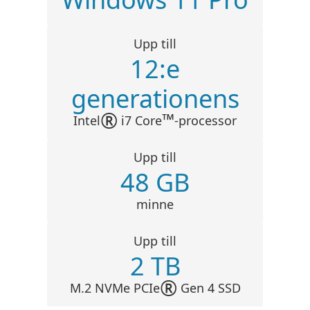
Upp till
12:e
generationens
®
™
Intel
i7 Core
-processor
Upp till
48 GB
minne
Upp till
2 TB
®
M.2 NVMe PCIe
Gen 4 SSD