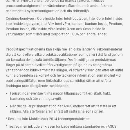
och/eller Type-C varierar beroende på många faktorer, inklusive
processorhastigheten hos värdenheten, filattribut och andra faktorer
relaterade till systemkonfiguration och din driftsmiljö.
Centrino-logotypen, Core Inside, Intel, Intel-logotypen, Intel Core, Intel Inside,
Intel Inside-logotypen, Intel Viiv, Intel vPro, Itanium, Itanium Inside, Pentium,
Pentium Inside, Viiv Inside, vPro Inside, Xeon och Xeon Inside är
varumärken som tillhör Intel Corporation i USA och andra länder.
Produktspecifikationerna kan skilja mellan olika länder. Vi rekommenderar
dig att kontrollera vilka produktspecifikationer som gäller i ditt land genom
att kontakta den lokala återförsäljaren. Det är möjligt att produkternas
färger på bilderna avviker från verkligheten på grund av fotografiska
variationer och bildskärmsinställningar. Vi strävar visserligen efter att alltid
kunna presentera så korrekt och heltäckande information som möjligt vid
publiceringstillfället, men förbehåller oss samtidigt rätten att utföra
ändringar utan föregående meddelande.
I priset ingår eventuellt inte någon tilläggsavgift, t.ex. skatt, frakt,
hantering och återvinningsavgift.
När det gäller prisinformation har ASUS endast rätt att fastställa ett
riktpris. Alla återförsäljare har rätt att sätta sina egna priser.
* Resultat från Mobile Mark 2014 kontorsproduktivitet.
* Testregimen inkluderar kraven för både militära standarder och ASUS