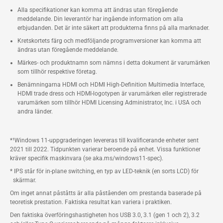
Alla specifikationer kan komma att ändras utan föregående
meddelande. Din leverantör har ingående information om alla
erbjudanden. Det är inte säkert att produkterna finns på alla marknader.
Kretskortets färg och medföljande programversioner kan komma att
ändras utan föregående meddelande.
Märkes- och produktnamn som nämns i detta dokument är varumärken
som tillhör respektive företag.
Benämningarna HDMI och HDMI High-Definition Multimedia Interface,
HDMI trade dress och HDMI-logotypen är varumärken eller registrerade
varumärken som tillhör HDMI Licensing Administrator, Inc. i USA och
andra länder.
*¹Windows 11-uppgraderingen levereras till kvalificerande enheter sent
2021 till 2022. Tidpunkten varierar beroende på enhet. Vissa funktioner
kräver specifik maskinvara (se aka.ms/windows11-spec).
* IPS står för in-plane switching, en typ av LED-teknik (en sorts LCD) för
skärmar.
Om inget annat påståtts är alla påståenden om prestanda baserade på
teoretisk prestation. Faktiska resultat kan variera i praktiken.
Den faktiska överföringshastigheten hos USB 3.0, 3.1 (gen 1 och 2), 3.2