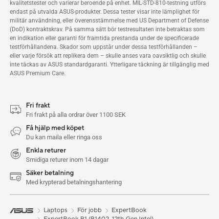
kvalitetstester och varierar beroende på enhet. MIL-STD-810-testning utförs
endast på utvalda ASUS-produkter. Dessa tester visar inte lämplighet för
militär användning, eller överensstämmelse med US Department of Defense
(DoD) kontraktskrav. På samma sätt bör testresultaten inte betraktas som
en indikation eller garanti för framtida prestanda under de specificerade
testförhållandena. Skador som uppstår under dessa testförhållanden –
eller varje försök att replikera dem – skulle anses vara oavsiktlig och skulle
inte täckas av ASUS standardgaranti. Ytterligare täckning är tillgänglig med
ASUS Premium Care.
Fri frakt
Fri frakt på alla ordrar över 1100 SEK
Få hjälp med köpet
Du kan maila eller ringa oss
Enkla returer
Smidiga returer inom 14 dagar
Säker betalning
Med krypterad betalningshantering
Laptops
För jobb
ExpertBook