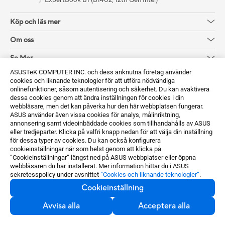
ExpertBook B1 (B1402, 12th Gen Intel)
Köp och läs mer
Om oss
Se Mer
ASUSTeK COMPUTER INC. och dess anknutna företag använder
Support
cookies och liknande teknologier för att utföra nödvändiga
onlinefunktioner, såsom autentisering och säkerhet. Du kan avaktivera
Sustainability
dessa cookies genom att ändra inställningen för cookies i din
webbläsare, men det kan påverka hur den här webbplatsen fungerar.
ASUS använder även vissa cookies för analys, målinriktning,
Få de senaste erbjudandena och mer
annonsering samt videoinbäddade cookies som tillhandahålls av ASUS
eller tredjeparter. Klicka på valfri knapp nedan för att välja din inställning
Registrera dig
för dessa typer av cookies. Du kan också konfigurera
cookieinställningar när som helst genom att klicka på
”Cookieinställningar” längst ned på ASUS webbplatser eller öppna
webbläsaren du har installerat. Mer information hittar du i ASUS
sekretesspolicy under avsnittet
”Cookies och liknande teknologier”
.
Cookieinställning
Avvisa alla
Acceptera alla
Sweden / Svenska