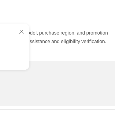
your product model, purchase region, and promotion
for further assistance and eligibility verification.