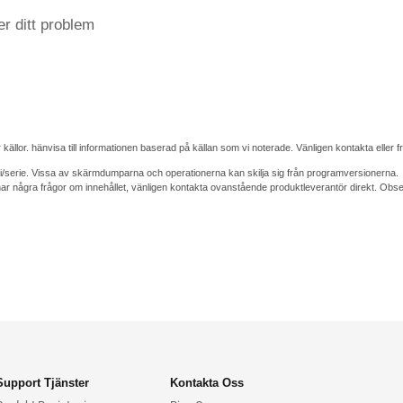
r ditt problem
r källor. hänvisa till informationen baserad på källan som vi noterade. Vänligen kontakta eller 
i/serie. Vissa av skärmdumparna och operationerna kan skilja sig från programversionerna.
några frågor om innehållet, vänligen kontakta ovanstående produktleverantör direkt. Observer
Support Tjänster
Kontakta Oss