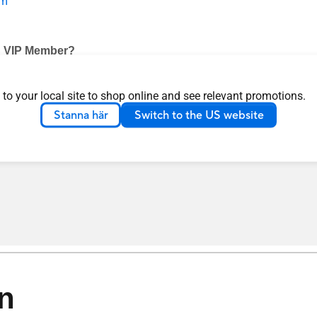
om
US VIP Member?
ccount registration and product registration, and verify that 
 to your local site to shop online and see relevant promotions.
e still shown as ineligible, please contact ASUS Customer Support 
Stanna här
Switch to the US website
n