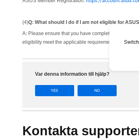
https://account.asus.c
ASUS Member Registration:
(4)
Q: What should I do if I am not eligible for AS
A: Please ensure that you have completed both ASUS A
Switch
eligibility meet the applicable requirements. If you ar
Var denna information till hjälp?
YES
NO
Kontakta supporte