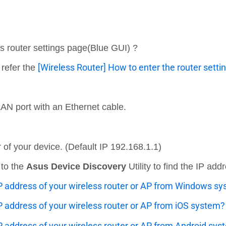
s router settings page(Blue GUI) ?
[Wireless Router] How to enter the router sett
 refer the
LAN port with an Ethernet cable.
r
of your device
. (
Default IP 192.168.1.1)
 to the
Asus Device Discovery
Utility to find the IP a
IP address of your wireless router or AP from Windows s
P address of your wireless router or AP from iOS system?
P address of your wireless router or AP from Android sy