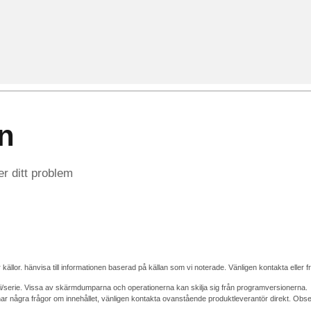
n
r ditt problem
r källor. hänvisa till informationen baserad på källan som vi noterade. Vänligen kontakta eller 
i/serie. Vissa av skärmdumparna och operationerna kan skilja sig från programversionerna.
några frågor om innehållet, vänligen kontakta ovanstående produktleverantör direkt. Observer