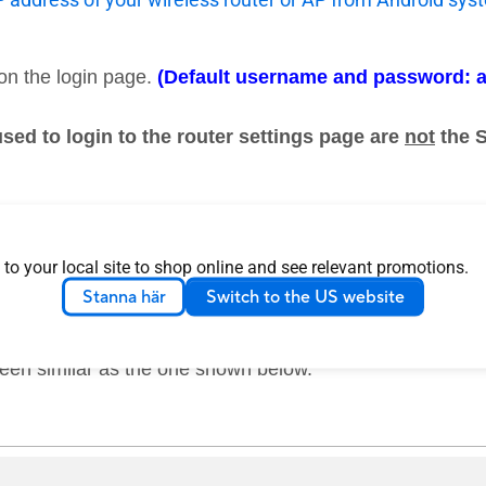
on the login page.
(Default username and password: 
ed to login to the router settings page are
not
the 
word, please restore the router to the factory defaul
settings by pressing the “Restore” or "Reset" butto
 to your local site to shop online and see relevant promotions.
Stanna här
Switch to the US website
reen similar as the one shown below.