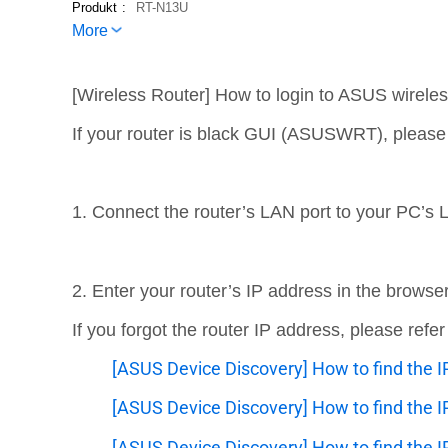
Produkt
RT-N13U
More
[Wireless Router] How to login to ASUS wireles
If your router is black GUI (ASUSWRT), please
1. Connect the router’s LAN port to your PC’s 
2. Enter your router’s IP address in the browse
If you forgot the router IP address, please refer
[ASUS Device Discovery] How to find the 
[ASUS Device Discovery] How to find the I
[ASUS Device Discovery] How to find the I