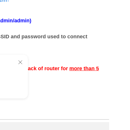
admin/admin)
SSID and password used to connect
t status.
n at the back of router for
more than 5