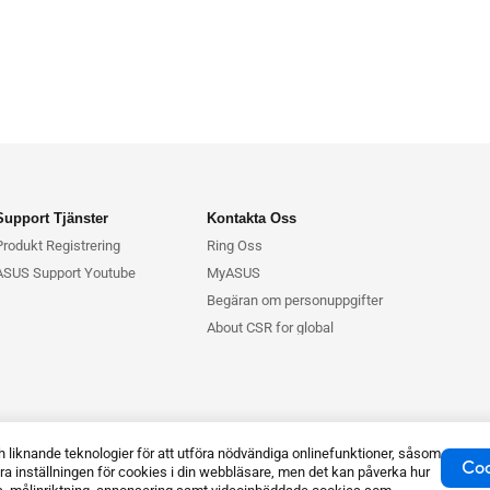
Support Tjänster
Kontakta Oss
Produkt Registrering
Ring Oss
ASUS Support Youtube
MyASUS
Begäran om personuppgifter
About CSR for global
knande teknologier för att utföra nödvändiga onlinefunktioner, såsom
Coo
a inställningen för cookies i din webbläsare, men det kan påverka hur