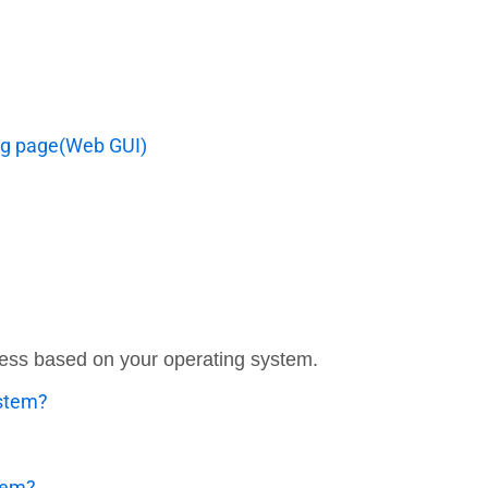
ing page(Web GUI)
ddress based on your operating system.
ystem?
stem?