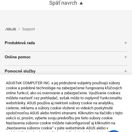
Späť navrch
Support
Produktová rada
Notebooky
Online pomoc
Základné dosky
Overenie záruky
Telefón
Pomocné služby
Kontrola stavu opráv
Počítače typu Tower
Registrácia výrobku
Nájsť servisné stredisko
Monitory
ASUSTeK COMPUTER INC. a jej pridružené subjekty používajú súbory
Kontaktujte nás
Videá technickej podpory
Grafické karty
cookie a podobné technológie na zabezpečenie fungovania kľúčových
Zavolajte nám
online funkcií, ako sú overovanie a zabezpečenie. Využívanie cookies
Zobraziť všetky produkty
môžete nastaviť cez prehliadač, avšak môže to ovplyvniť funkcionalitu
Napíšte nám
webstránky. ASUS používa aj niektoré súbory cookie na analytiku,
MyASUS
cielenie, reklamu a súbory cookie vložené vo videách poskytnuté
spoločnosťou ASUS alebo tretími stranami. Kliknutím na tlačidlo v tejto
Žiadosť zákazníka o osobné údaje
sekcii si, prosím, vyberte svoju predvoľbu pre tieto súbory cookie.
About CSR for global
Nastavenia súborov cookie môžete nakonfigurovať aj kliknutím na
„Nastavenia súborov cookie“ v päte webstránok ASUS alebo v