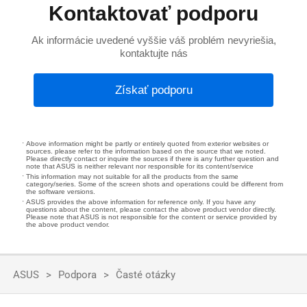
Kontaktovať podporu
Ak informácie uvedené vyššie váš problém nevyriešia,
kontaktujte nás
Získať podporu
Above information might be partly or entirely quoted from exterior websites or
sources. please refer to the information based on the source that we noted.
Please directly contact or inquire the sources if there is any further question and
note that ASUS is neither relevant nor responsible for its content/service
This information may not suitable for all the products from the same
category/series. Some of the screen shots and operations could be different from
the software versions.
ASUS provides the above information for reference only. If you have any
questions about the content, please contact the above product vendor directly.
Please note that ASUS is not responsible for the content or service provided by
the above product vendor.
ASUS
Podpora
Časté otázky