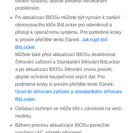
osobní soubory, abyste předešli nečekaným
problémům.
Po aktualizaci BIOSu můžete být vyzváni k zadání
obnovovacího klíče BitLocker pro odemknutí a
přístup k operačnímu systému. Pro podrobné kroky
Jak najít klíč
si prosím přečtěte tento článek:
BitLocker
.
Můžete také před aktualizací BIOSu deaktivovat
Šifrování zařízení a Standardní šifrování BitLocker
a po aktualizaci BIOSu šifrování znovu povolit,
abyste ochránili bezpečnost svých dat. Pro
podrobné kroky si prosím přečtěte tento článek:
Úvod do šifrování zařízení a standardního šifrování
BitLocker
.
Ovládací rozhraní se může lišit v závislosti na verzi
modelu.
Během procesu aktualizace BIOSu ponechte
napájení / AC adaptér připojený.