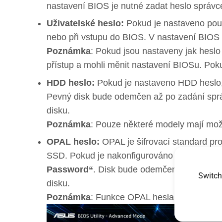
nastavení BIOS je nutné zadat heslo správc
Uživatelské heslo:
Pokud je nastaveno pouz
nebo při vstupu do BIOS. V nastavení BIOS b
Poznámka
: Pokud jsou nastaveny jak heslo 
přístup a mohli měnit nastavení BIOSu. Poku
HDD heslo:
Pokud je nastaveno HDD heslo,
Pevný disk bude odemčen až po zadání sprá
disku.
Poznámka
: Pouze některé modely mají mo
OPAL heslo:
OPAL je šifrovací standard pr
SSD. Pokud je nakonfigurováno OPAL heslo,
Password“
. Disk bude odemčen pouze po z
Switch
disku.
Poznámka
: Funkce OPAL hesla je dostupn