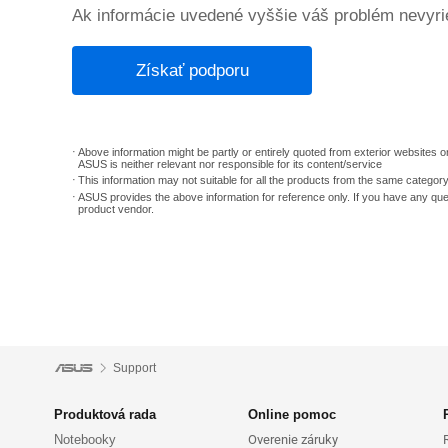
Ak informácie uvedené vyššie váš problém nevyrie
Získať podporu
Above information might be partly or entirely quoted from exterior websites or
ASUS is neither relevant nor responsible for its content/service
This information may not suitable for all the products from the same categor
ASUS provides the above information for reference only. If you have any que
product vendor.
Support
Produktová rada
Online pomoc
Notebooky
Overenie záruky