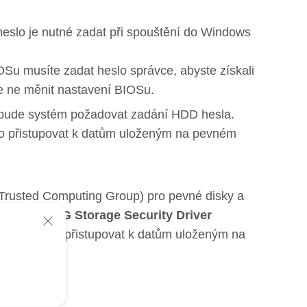
 heslo je nutné zadat při spouštění do Windows
IOSu musíte zadat heslo správce, abyste získali
le ne měnit nastavení BIOSu.
 bude systém požadovat zadání HDD hesla.
bo přistupovat k datům uloženým na pevném
(Trusted Computing Group) pro pevné disky a
 zadání
„TCG Storage Security Driver
pustit nebo přistupovat k datům uloženým na