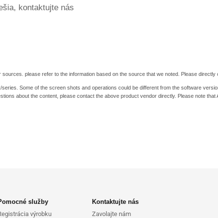
šia, kontaktujte nás
 sources. please refer to the information based on the source that we noted. Please directly c
y/series. Some of the screen shots and operations could be different from the software versio
stions about the content, please contact the above product vendor directly. Please note that
Pomocné služby
Kontaktujte nás
Registrácia výrobku
Zavolajte nám