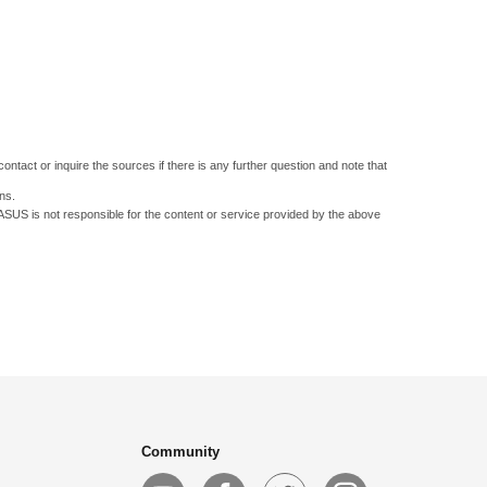
ontact or inquire the sources if there is any further question and note that
ns.
 ASUS is not responsible for the content or service provided by the above
Community