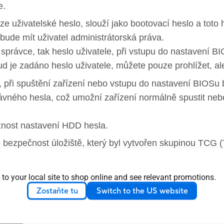
e.
e uživatelské heslo, slouží jako bootovací heslo a toto
ude mít uživatel administrátorská práva.
správce, tak heslo uživatele, při vstupu do nastavení B
d je zadáno heslo uživatele, můžete pouze prohlížet, a
 při spuštění zařízení nebo vstupu do nastavení BIOSu
vného hesla, což umožní zařízení normálně spustit ne
žnost nastavení HDD hesla.
o bezpečnost úložiště, který byl vytvořen skupinou TCG 
 systém při spuštění nebo při vstupu do BIOSu vyzve k
adání správného hesla, což umožní zařízení normálně s
 to your local site to shop online and see relevant promotions.
Zostaňte tu
Switch to the US website
á pouze u vybraných modelů.