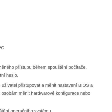
iPC
něného přístupu během spouštění počítače.
ní heslo.
 uživatel přistupovat a měnit nastavení BIOS a
ým osobám měnit hardwarové konfigurace nebo
puštění operačního systému.