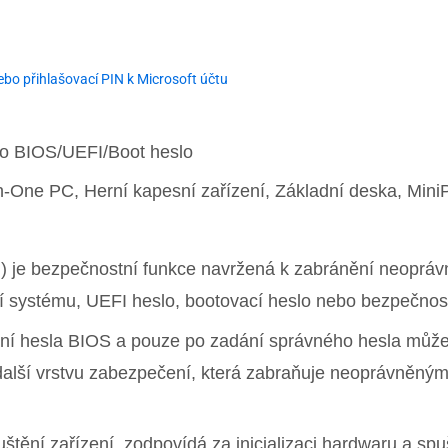
bo přihlašovací PIN k Microsoft účtu
lo BIOS/UEFI/Boot heslo
-in-One PC, Herní kapesní zařízení, Základní deska, Min
) je bezpečnostní funkce navržená k zabránění neopráv
í systému, UEFI heslo, bootovací heslo nebo bezpečnost
dání hesla BIOS a pouze po zadání správného hesla může
 další vrstvu zabezpečení, která zabraňuje neoprávněn
puštění zařízení, zodpovídá za inicializaci hardwaru a s