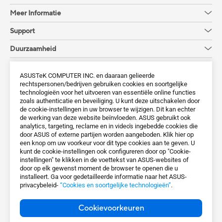
Meer Informatie
Support
Duurzaamheid
Ondersteunde Betaalmethode
ASUSTeK COMPUTER INC. en daaraan gelieerde
rechtspersonen/bedrijven gebruiken cookies en soortgelijke
technologieën voor het uitvoeren van essentiële online functies
zoals authenticatie en beveiliging. U kunt deze uitschakelen door
de cookie-instellingen in uw browser te wijzigen. Dit kan echter
Krijg de laatste aanbiedingen en meer
de werking van deze website beïnvloeden. ASUS gebruikt ook
analytics, targeting, reclame en in video's ingebedde cookies die
Aanmelden
door ASUS of externe partijen worden aangeboden. Klik hier op
een knop om uw voorkeur voor dit type cookies aan te geven. U
kunt de cookie-instellingen ook configureren door op "Cookie-
instellingen" te klikken in de voettekst van ASUS-websites of
door op elk gewenst moment de browser te openen die u
installeert. Ga voor gedetailleerde informatie naar het ASUS-
privacybeleid-
“Cookies en soortgelijke technologieën”
.
Netherlands / Nederlands
Cookievoorkeuren
©ASUSTeK Computer Inc. All rights reserved.