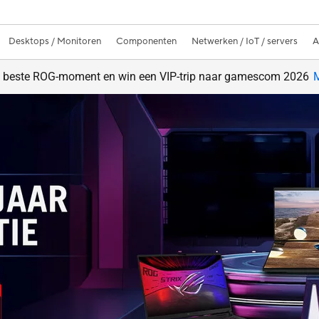
Desktops / Monitoren
Componenten
Netwerken / IoT / servers
A
w beste ROG-moment en win een VIP-trip naar gamescom 2026
M