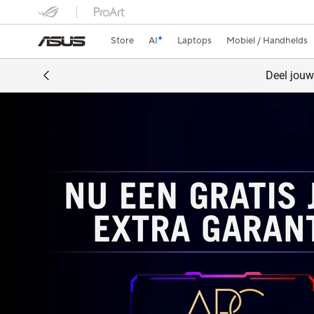
Store
AI
Laptops
Mobiel / Handhelds
Deel jou