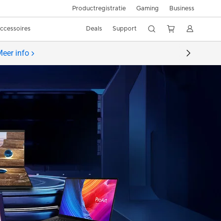
Productregistratie
Gaming
Business
ccessoires
Deals
Support
eer info